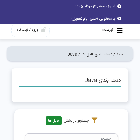
امروز جمعه , 16 مرداد 1405
پاسخگویی (حتی ایام تعطیل)
ورود / ثبت نام
فهرست
خانه /
دسته بندی فایل ها /
Java
دسته بندی Java
جستجو در بخش
فایل ها