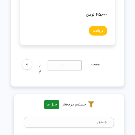
45,000
تومان
دریافت
صفحه
از
»
6
جستجو در بخش
فایل ها