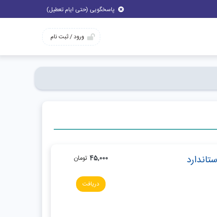
پاسخگویی (حتی ایام تعطیل)
ورود / ثبت نام
تاندارد
45,000
تومان
دریافت