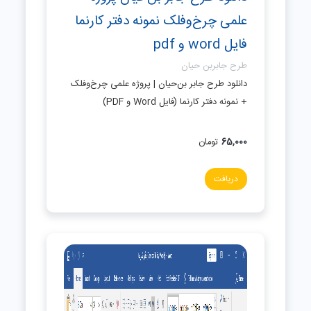
علمی چرخ‌و‌فلک نمونه دفتر کارنما
فایل word و pdf
طرح جابربن حیان
دانلود طرح جابر بن‌حیان | پروژه علمی چرخ‌و‌فلک
+ نمونه دفتر کارنما (فایل Word و PDF)
65,000
تومان
دریافت