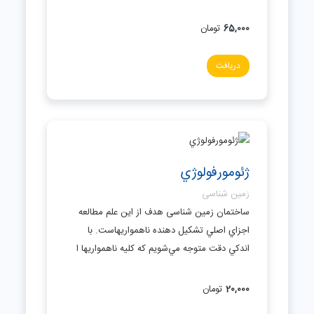
65,000
تومان
دریافت
ژئومورفولوژي
زمین شناسی
ساختمان زمین شناسی هدف از اين علم مطالعه
اجزاي اصلي تشكيل دهنده ناهمواريهاست. با
اندكي دقت متوجه مي‌شويم كه كليه ناهمواريها ا
20,000
تومان