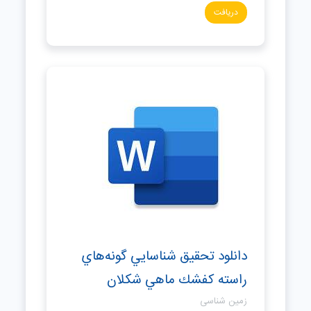
دریافت
دانلود تحقیق شناسايي گونه‌هاي
راسته كفشك ماهي شكلان
زمین شناسی