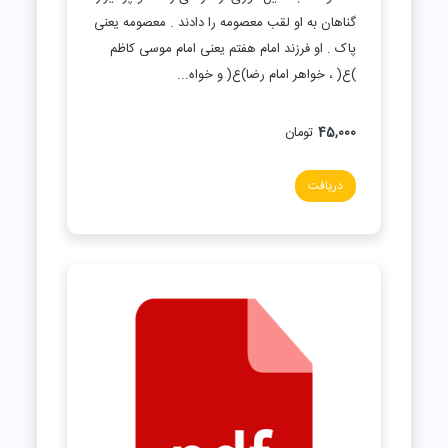
گناهان به او لقب معصومه را دادند . معصومه یعنی
پاک . او فرزند امام هفتم یعنی امام موسی کاظم
)ع( ، خواهر امام رضا)ع( و خواه...
45,000
تومان
دریافت