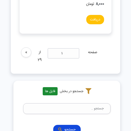
8,000
تومان
دریافت
صفحه
از
»
29
جستجو در بخش
فایل ها
جستجو