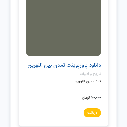
دانلود پاورپوینت تمدن بین النهرین
تاریخ و ادبیات
تمدن بین النهرین
20,000
تومان
دریافت