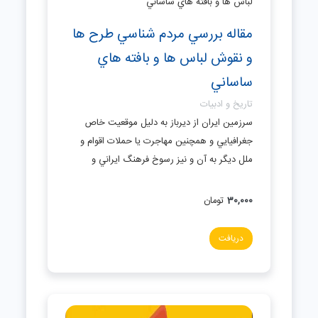
مقاله بررسي مردم شناسي طرح ها
و نقوش لباس ها و بافته هاي
ساساني
تاریخ و ادبیات
سرزمين ايران از ديرباز به دليل موقعيت خاص
جغرافيايي و همچنين مهاجرت يا حملات اقوام و
ملل ديگر به آن و نيز رسوخ فرهنگ ايراني و
30,000
تومان
دریافت