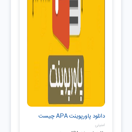
دانلود پاورپوینت APA چیست
امنیتی