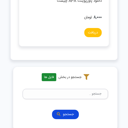
دانلود پاورپوینت APA چیست
8,000
تومان
دریافت
جستجو در بخش
فایل ها
جستجو