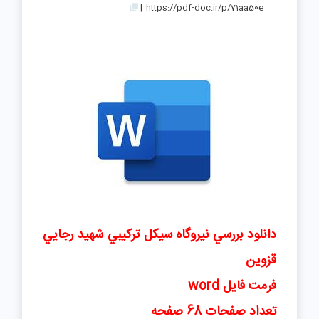
|
https://pdf-doc.ir/p/71aa50e
دانلود بررسي نيروگاه سيکل ترکيبي شهيد رجايي
قزوين
فرمت فایل word
تعداد صفحات 68 صفحه