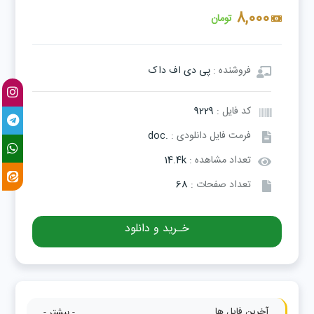
8,000
تومان
فروشنده :
پی دی اف داک
کد فایل :
9229
فرمت فایل دانلودی :
.doc
تعداد مشاهده :
14.4k
تعداد صفحات :
68
خـرید و دانلود
آخرین فایل ها
- بیشتر -