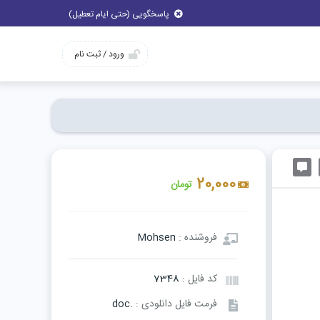
پاسخگویی (حتی ایام تعطیل)
ورود / ثبت نام
20,000
تومان
فروشنده :
Mohsen
کد فایل :
7348
فرمت فایل دانلودی :
.doc