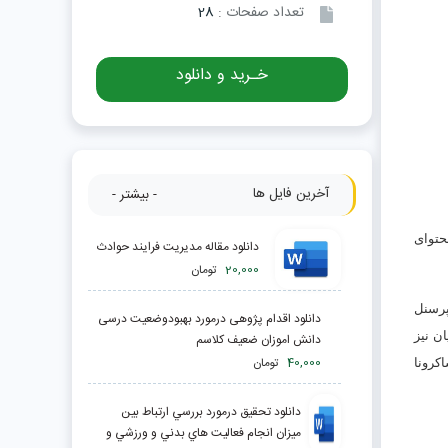
تعداد صفحات :
28
خـرید و دانلود
آخرین فایل ها
- بیشتر -
توای
دانلود مقاله مدیریت فرایند حوادث
20,000
تومان
پرسنل
دانلود اقدام پژوهی درمورد بهبودوضعیت درسی
ن نیز
دانش اموزان ضعیف کلاسم
40,000
تومان
کرونا
دانلود تحقیق درمورد بررسي ارتباط بين
ميزان انجام فعاليت هاي بدني و ورزشي و