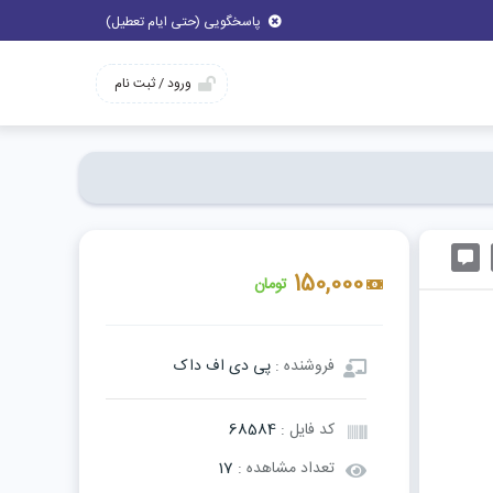
پاسخگویی (حتی ایام تعطیل)
ورود / ثبت نام
150,000
تومان
فروشنده :
پی دی اف داک
کد فایل :
68584
تعداد مشاهده :
17