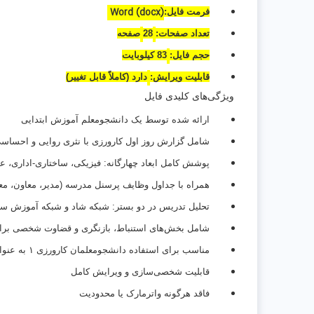
Word (docx)
فرمت فایل:
تعداد صفحات:
28
صفحه
حجم فایل:
83 کیلو
بایت
قابلیت ویرایش:
دارد (کاملاً قابل تغییر)
ویژگی‌های کلیدی فایل
ارائه شده توسط یک دانشجومعلم آموزش ابتدایی
شامل گزارش روز اول کارورزی با نثری روایی و احساس
پوشش کامل ابعاد چهارگانه: فیزیکی، ساختاری-اداری، 
همراه با جداول وظایف پرسنل مدرسه (مدیر، معاون، معل
تحلیل تدریس در دو بستر:
شبکه شاد و شبکه آموزش سی
شامل بخش‌های استنباط، بازنگری و قضاوت شخصی بر
مناسب برای استفاده دانشجومعلمان کارورزی
۱
به عنوان
قابلیت شخصی‌سازی و ویرایش کامل
فاقد هرگونه واترمارک یا محدودیت