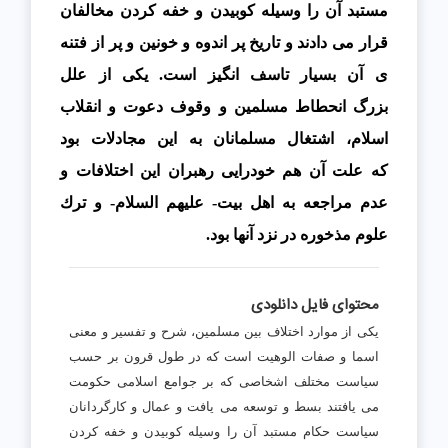
مستبد آن را وسيله كوبيدن و خفه كردن مخالفان
قرار مى دادند
و تاريخ پر اندوه و خونين و پر از فتنه
ى آن بسيار تاسف انگيز است. يكى از علل
بزرگ
انحطاط مسلمين و وقوف دعوت و انقلاب
اسلام، اشتغال مسلمانان به اين مجادلات بود
كه
علت آن هم خودرايى رهبران اين اختلافات و
عدم مراجعه به اهل بيت- عليهم السلام- و
ترك
علوم مذخوره در نزد آنها بود
.
محتوای فایل دانلودی
يكى از موارد اختلاف بين مسلمين، شرح و تفسير و معنى
اسما و صفات الوهيت است كه در طول قرون بر حسب
سياست مختلف اشخاصى كه بر جوامع اسلامى حكومت
مى يافتند بسط و توسعه مى يافت و عمال و كارگردانان
سياست حكام مستبد آن را وسيله كوبيدن و خفه كردن