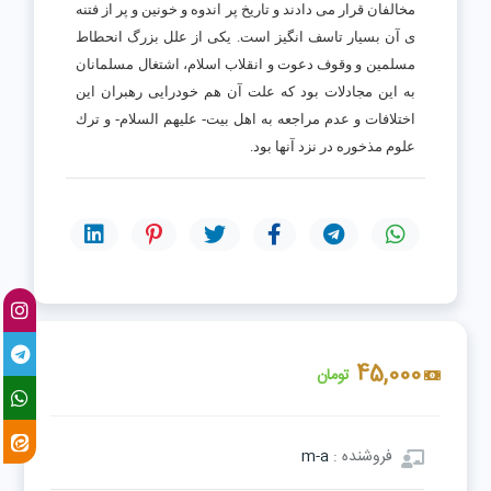
مخالفان قرار مى دادند و تاريخ پر اندوه و خونين و پر از فتنه
ى آن بسيار تاسف انگيز است. يكى از علل بزرگ انحطاط
مسلمين و وقوف دعوت و انقلاب اسلام، اشتغال مسلمانان
به اين مجادلات بود كه علت آن هم خودرايى رهبران اين
اختلافات و عدم مراجعه به اهل بيت- عليهم السلام- و ترك
علوم مذخوره در نزد آنها بود.
45,000
تومان
فروشنده :
m-a