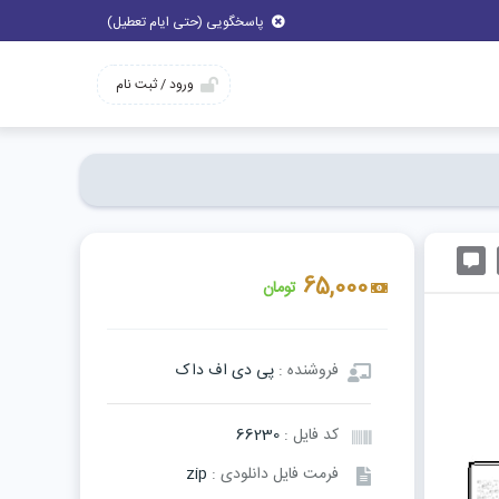
پاسخگویی (حتی ایام تعطیل)
ورود / ثبت نام
65,000
تومان
فروشنده :
پی دی اف داک
کد فایل :
66230
فرمت فایل دانلودی :
zip