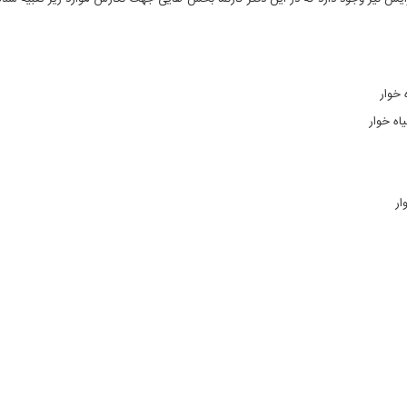
 خوار
اه خوار
ار