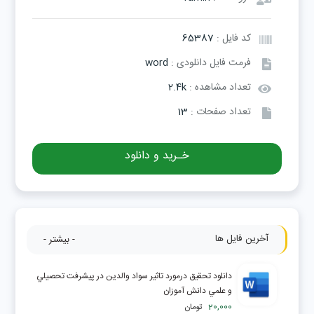
کد فایل :
65387
فرمت فایل دانلودی :
word
تعداد مشاهده :
2.4k
تعداد صفحات :
13
خـرید و دانلود
آخرین فایل ها
- بیشتر -
دانلود تحقیق درمورد تاثير سواد والدين در پيشرفت تحصيلي
و علمي دانش آموزان
20,000
تومان