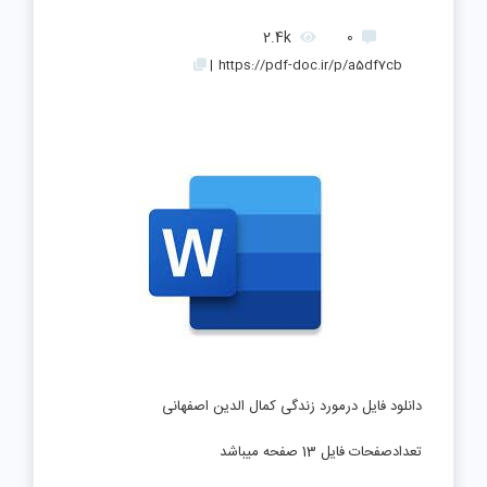
2.4k
0
|
https://pdf-doc.ir/p/a5df7cb
دانلود فایل درمورد زندگی کمال الدین اصفهانی
تعدادصفحات فایل 13 صفحه میباشد