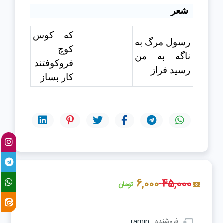
شعر
که کوس
رسول
مرگ
به
کوچ
ناگه به من
فروکوفتند
رسید فراز
کار بساز
6,000
45,000
تومان
فروشنده :
ramin