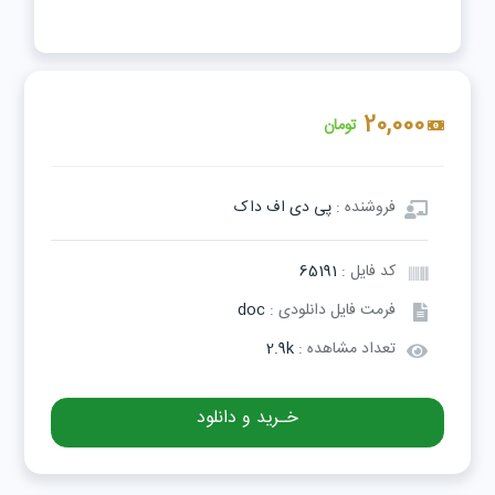
20,000
تومان
فروشنده :
پی دی اف داک
کد فایل :
65191
فرمت فایل دانلودی :
doc
تعداد مشاهده :
2.9k
خـرید و دانلود