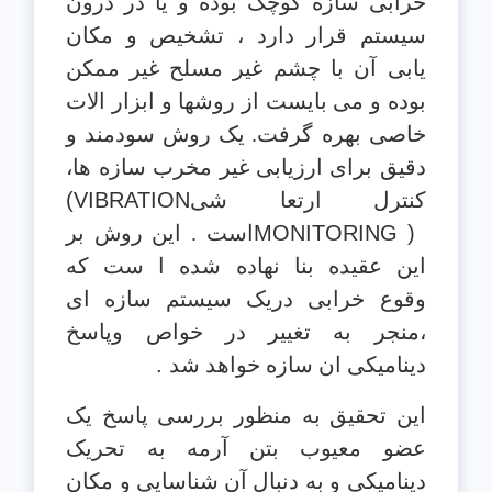
خرابی سازه کوچک بوده و یا در درون
سیستم قرار دارد ، تشخیص و مکان
یابی
آن با چشم غیر مسلح غیر ممکن
بوده و می بایست از روشها و ابزار الات
خاصی بهره
گرفت. یک روش سودمند و
دقیق برای ارزیابی غیر مخرب سازه ها،
کنترل ارتعا
شی
(VIBRATION
MONITORING )
است . این روش بر
این عقیده بنا نهاده شده ا ست که
وقوع
خرابی دریک سیستم سازه ای
،منجر به تغییر در خواص وپاسخ
دینامیکی ان سازه خواهد شد
.
این تحقیق به منظور بررسی پاسخ یک
عضو معیوب بتن آرمه به تحریک
دینامیکی و به
دنبال آن شناسایی و مکان