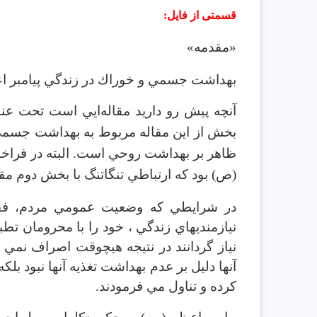
قسمتی از فایل
:
«مقدمه»
بهداشت جسمي و خوراك در زندگي پيامبر ا
آنچه پيش رو داريد مقاله‌ايي است تحت ع
بخش از اين مقاله مربوط به بهداشت جسمي
ظاهر بر بهداشت روحي است. البته در فراخوا
(ص) بود كه ارتباطي تنگاتنگ با بخش دوم مقاله
در شرايطي كه وضعيت عمومي مردم، فقر
نيازمنديهاي زندگي ، خود را با محرومان تط
نياز گردانند در نتيجه هيچوقت اصراف نمي ك
آنها دليل بر عدم بهداشت تغذيه آنها نبود بلك
كرده و تناول مي فرمودند.