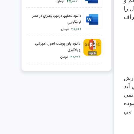
م و
45,000
تومان
 را
دانلود تحقیق درمورد رهبري در عصر
راف
فرانوگرايي
20,000
تومان
دانلود پاور پوینت اصول آموزشی
ویادگیری
20,000
تومان
ارش
 آيد
نمي
وده
 مي