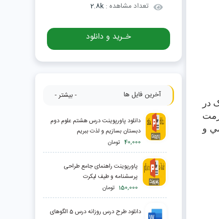
تعداد مشاهده :
2.8k
خـرید و دانلود
آخرین فایل ها
- بیشتر -
 در
رمت
دانلود پاورپوینت درس هشتم علوم دوم
ي و
دبستان بسازیم و لذت ببریم
40,000
تومان
پاورپوینت راهنمای جامع طراحی
پرسشنامه و طیف لیکرت
150,000
تومان
دانلود طرح درس روزانه درس 5 الگوهای