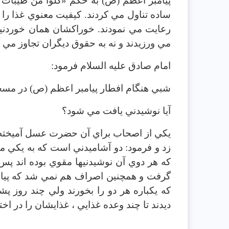
پيامبر اعظم (ص) به حكم «كلوا من طيبات م
ساده تناول مي كردند. كيفيت معنوي غذا را
رعايت مي نمودند. خوراكشان همان خوردنيها
مي ورزيدند و نه به حقوق ديگران تجاوز مي ك
امام صادق عليه السلام فرمود:
شبي هنگام افطار پيامبر اعظم (ص) در مسجد
آيا نوشيدني يافت مي شود؟
يكي از اصحاب براي آن حضرت عسل آميخته ب
زد و فرمود: دو آشاميدني است كه به يكي مي
كه هر دوي آن نوشيدنيها مقوي بوده اند پ
گرفت و همچنين اصراف هم نمي شد كه پيامبر
كه يكباره هر دو را بخورند ولي چند روز پ
ديدند تا چند وعده غذايي ، غذايشان را در اختي