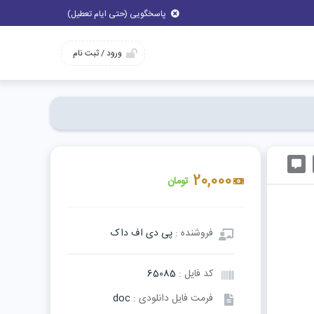
پاسخگویی (حتی ایام تعطیل)
ورود / ثبت نام
20,000
تومان
فروشنده :
پی دی اف داک
کد فایل :
65085
فرمت فایل دانلودی :
doc