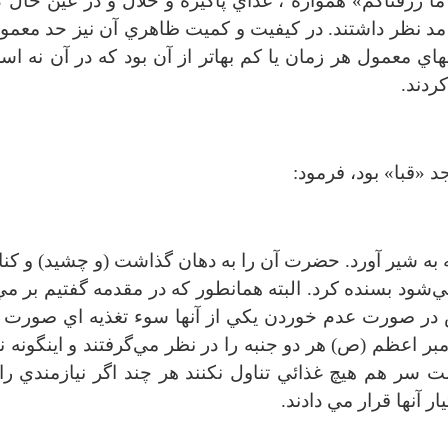
ا رزقناكم» همواره ، غذاي پاكيزه و حلال و در عين حال ك
 مد نظر داشتند. در كيفيت و كميت ظاهري آن نيز حد معمول
ي معمول هر زمان يا كم بهاتر از آن بود كه در آن نه اس
ردند.
 «قبا» بود، فرمود:
ه شير آورد. حضرت آن را به دهان گذاشت (و چشيد) و كن
‌شود بسنده كرد. البته همانطور كه در مقدمه گفتيم بر مي
س در صورت عدم خوردن يكي از آنها سوء تغذيه اي صورت 
 اعظم (ص) هر دو جنبه را در نظر مي‌گرفتند و اينگونه نب
شت سر هم هيچ غذائي تناول نكنند هر چند اگر نيازمندي را
ار آنها قرار مي دادند.