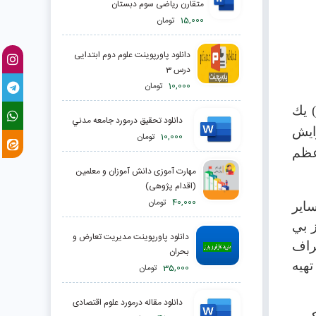
متقارن ریاضی سوم دبستان
15,000
تومان
دانلود پاورپوینت علوم دوم ابتدایی
درس 3
10,000
تومان
 يك
دانلود تحقیق درمورد جامعه مدني
ايش
10,000
تومان
اعظم
مهارت آموزی دانش آموزان و معلمین
(اقدام پژوهی)
40,000
تومان
اير
ز بي
دانلود پاورپوینت مدیریت تعارض و
صراف
بحران
تهيه
35,000
تومان
دانلود مقاله درمورد علوم اقتصادی