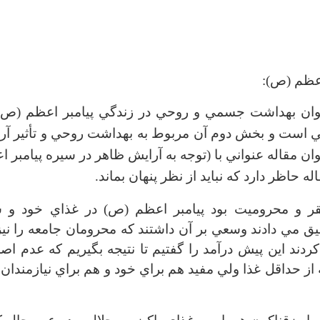
عظم (ص):
نوان بهداشت جسمي و روحي در زندگي پيامبر اعظم (ص)
 است و بخش دوم آن مربوط به بهداشت روحي و تأثير آر
ن مقاله عنواني با (توجه به آرايش ظاهر در سيره پيامبر 
 حاظر دارد كه نبايد از نظر پنهان بماند.
 و محروميت بود پيامبر اعظم (ص) در غذاي خود و س
بيق مي دادند وسعي بر آن داشتند كه محرومان جامعه را ني
ردند اين پيش درآمد را گفتيم تا نتيجه بگيريم كه عدم ا
ه از حداقل غذا ولي مفيد هم براي خود و هم براي نيازمندان 