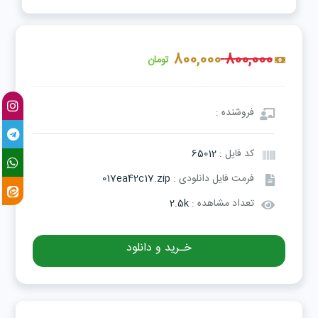
800,000
800,000
تومان
فروشنده :
کد فایل :
65012
فرمت فایل دانلودی :
017ea42c17.zip
تعداد مشاهده :
2.5k
خـرید و دانلود