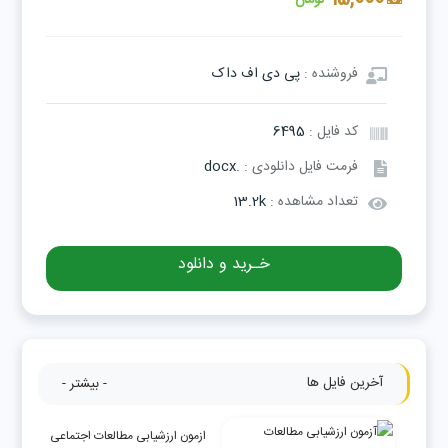
تومان
فروشنده :
پی دی اف داک
کد فایل :
6495
فرمت فایل دانلودی :
.docx
تعداد مشاهده :
13.2k
خـرید و دانلود
آخرین فایل ها
- بیشتر -
ازمون ارزشیابی مطالعات اجتماعی