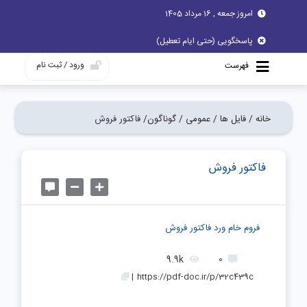
امروز جمعه , 16 مرداد 1405
پاسخگویی (حتی ایام تعطیل)
ورود / ثبت نام
فهرست
خانه /
فایل ها /
عمومی /
گوناگون/
فاکتور فروش
فاکتور فروش
فروم خام ورد فاکتور فروش
9.9k
0
|
https://pdf-doc.ir/p/32c439c