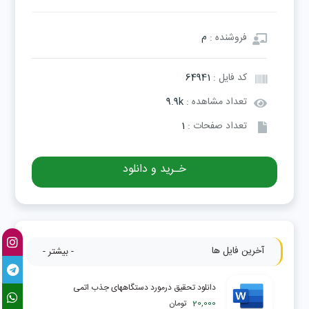
فروشنده :
م
کد فایل :
64941
تعداد مشاهده :
9.9k
تعداد صفحات :
1
خـرید و دانلود
آخرین فایل ها
- بیشتر -
دانلود تحقیق درمورد دستگاههای جذب اتمی
20,000
تومان