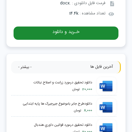
فرمت فایل دانلودی :
.docx
تعداد مشاهده :
14.4k
خـرید و دانلود
آخرین فایل ها
- بیشتر -
دانلود تحقیق درمورد زراعت و اصلاح نباتات
20,000
تومان
دانلودطرح جابر باموضوع جیرجیرک ها پایه ابتدایی
8,000
تومان
دانلود تحقیق درمورد قوانين داوري هندبال
20,000
تومان