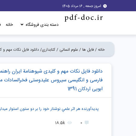
امروز جمعه , 16 مرداد 1405
دسته بندی فروشگاه
خانه
ف
خانه /
فایل ها /
علوم انسانی /
کتابداری/
دانلود فایل نکات مهم و 
دانلود فایل نکات مهم و کلیدی شیوهنامة ایران راهنما
فارسی و انگلیسی سیروس علیدوستی فخرالسادات م
ابویی اردکان 1391
پديدآورنده هر اثر علمي نوشتار خود را بر دو ستون استوار ميدار
18.5k
0