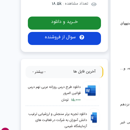
تعداد مشاهده :
18.5k
خـرید و دانلود
شتههاي
سوال از فروشنده
، و...
آخرین فایل ها
- بیشتر -
دانلود طرح درس روزانه عربی نهم درس
قوانین المرور
15,000
تومان
نزدهم
دانلود تجربه برتر سنجش و ارزشیابی ترغیب
دانش آموزان به شرکت در فعالیت های
ی غیر
آزمایشگاه شیمی