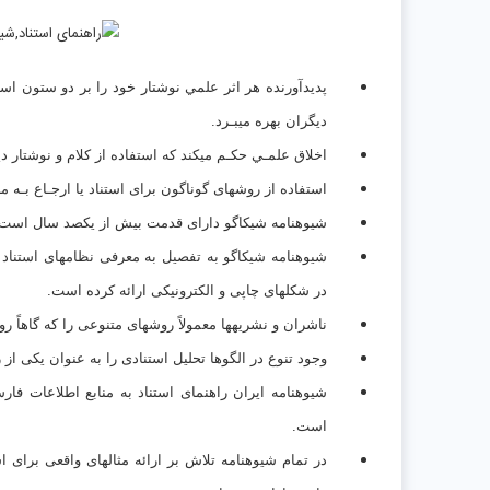
پديدآورنده هر اثر علمي نوشتار خود را بر دو ستون استوا
ديگران بهره ميبـرد.
اخلاق علمـي حكـم ميكند كه استفاده از كلام و نوشتار ديگر
استفاده از روشهای گوناگون برای استناد یا ارجـاع بـه من
شیوهنامه شیکاگو دارای قدمت بیش از یکصد سال است و پانزدهمین و
شیوهنامه شیکاگو به تفصیل به معرفی نظامهای استناد پردا
در شکلهای چاپی و الکترونیکی ارائه کرده است.
ناشران و نشریهها معمولاً روشهای متنوعی را که گاهاً روش
وجود تنوع در الگوها تحلیل استنادی را به عنوان یکی ا
شیوهنامه ایران راهنمای استناد به منابع اطلاعات فا
است.
در تمام شیوهنامه تلاش بر ارائه مثالهای واقعی برای 