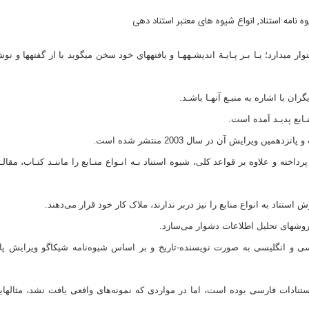
ر ميدارد؛ يـا بـر پـايـة انديشـههـا و يافتههاي خود سخن ميگويد يا از گفتهها و نو
ان با اشاره به منبـع آنهـا باشـد.
ـابع پدیـد آمده است.
یرایش آن در سال 2003 منتشر شده است.
خته و علاوه بر قواعد کلی، شیوه استناد بـه انـواع منـابع را ماننـد کتـاب، مقالـه
 استناد به انواع منابع را نیز دربر ندارند، ملاک کار خود قرار می‌دهند.
ز روشهای تحلیل اطلاعات دشوار می‌سازد.
رسی و انگلیسی به صورت نویسنده-تاریخ و بر اساس شیوه‌نامه شیکاگو ویرایش پا
استنادات فارسی بوده است، اما در مواردی که نمونه‌های واقعی یافت نشد، مثالهای