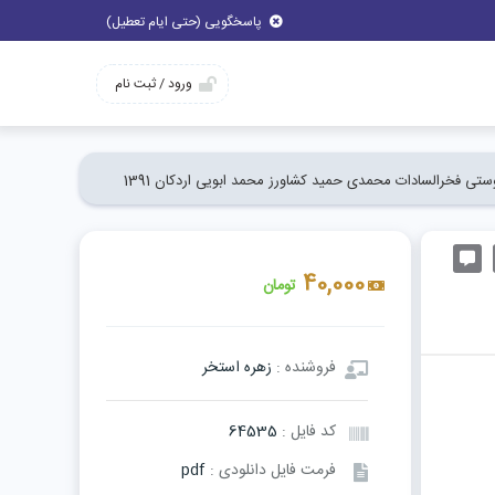
پاسخگویی (حتی ایام تعطیل)
ورود / ثبت نام
ستی فخرالسادات محمدی حمید کشاورز محمد ابویی اردکان 1391
40,000
تومان
فروشنده :
زهره استخر
کد فایل :
64535
فرمت فایل دانلودی :
pdf