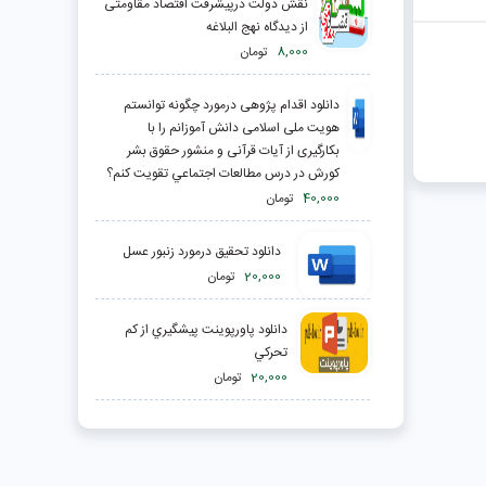
نقش دولت درپیشرفت اقتصاد مقاومتی
از دیدگاه نهج البلاغه
8,000
تومان
دانلود اقدام پژوهی درمورد چگونه توانستم
هویت ملی اسلامی دانش آموزانم را با
بکارگیری از آیات قرآنی و منشور حقوق بشر
کورش در درس مطالعات اجتماعي تقويت كنم؟
40,000
تومان
دانلود تحقیق درمورد زنبور عسل
20,000
تومان
دانلود پاورپوینت پيشگيري از كم
تحركي
20,000
تومان