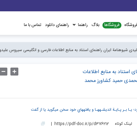
فروشگاها
روشگاه
بلاگ
راهنما
راهنمای دانلود
تماس با ما
کلیدی شیوهنامة ایران راهنمای استناد به منابع اطلاعات فارسی و انگلیسی سیروس علیدو
ی استناد به منابع اطلاعات
حمدی حمید کشاورز محمد
د؛ يـا بـر پـايـة انديشـههـا و يافتههاي خود سخن ميگويد يا از گفت
لینک کوتاه
https://pdf-doc.ir/p/d376212
|