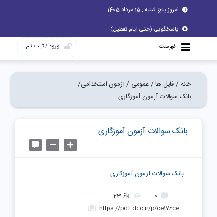
امروز پنج شنبه , 15 مرداد 1405
پاسخگویی (حتی ایام تعطیل)
ورود / ثبت نام
فهرست
خانه /
فایل ها /
عمومی /
آزمون استخدامی/
بانک سوالات آزمون آموزگاری
بانک سوالات آزمون آموزگاری
بانک سوالات آزمون آموزگاری
23.6k
0
|
https://pdf-doc.ir/p/ce176ce