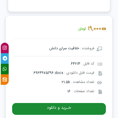
19,000
تومان
فروشنده :
خلاقیت سرای دانش
کد فایل :
64214
فرمت فایل دانلودی :
6964975f96.docx
تعداد مشاهده :
21.5k
تعداد صفحات :
16
خـرید و دانلود