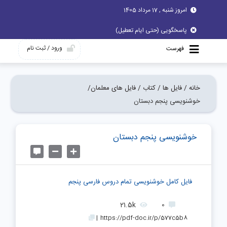
امروز شنبه , 17 مرداد 1405
پاسخگویی (حتی ایام تعطیل)
ورود / ثبت نام
فهرست
خانه /
فایل ها /
کتاب /
فایل های معلمان/
خوشنویسی پنجم دبستان
خوشنویسی پنجم دبستان
فایل کامل خوشنویسی تمام دروس فارسی پنجم
21.5k
0
|
https://pdf-doc.ir/p/577c5b8