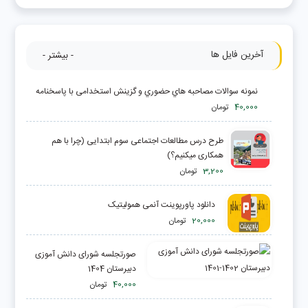
آخرین فایل ها
- بیشتر -
ﻧﻤﻮﻧﻪ ﺳﻮاﻻت ﻣﺼﺎﺣﺒﻪ ﻫﺎي ﺣﻀﻮري و ﮔﺰﯾﻨﺶ اﺳﺘﺨﺪاﻣﯽ ﺑﺎ ﭘﺎﺳﺨﻨﺎﻣﻪ
40,000
تومان
طرح درس مطالعات اجتماعی سوم ابتدایی (چرا با هم
همکاری میکنیم؟)
3,200
تومان
دانلود پاورپوینت آنمی همولیتیک
20,000
تومان
صورتجلسه شورای دانش آموزی
دبیرستان 1404
40,000
تومان