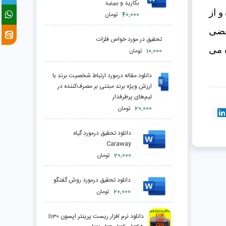
بکارید و ببینید
مخالفتی در مقابل خواسته های خود از کوره در رفته و شروع به ناسزا گویی می کنند، بسیار زود رنج بوده و از 
40,000
تومان
اطرافیان توقع بیش از حدی دارند، همیشه در رفتارهای نا مناسب خود، دیگران را مقصر می داند، در بعضی 
تحقیق در مورد خواص فلزات
موارد این لجبازی در مدرسه یا منزل دیده می شود ولی در اکثر مواقع در همه مکان ها این رفتار بروز داده می 
10,000
تومان
دانلود مقاله درمورد ارتباط شخصیت برند با
ارزش ویژه برند مبتنی بر مصرف‌كننده در
تیم‌های پرطرفدار
20,000
تومان
دانلود تحقیق درمورد گیاه
Caraway
20,000
تومان
دانلود تحقیق درمورد روش گفتگو
20,000
تومان
دانلود نرم افزار ریست پرینتر اپسون l130