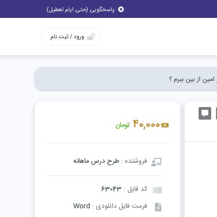
پاسخگویی (حتی ایام تعطیل)
ورود / ثبت نام
امین از بین ببرم ؟
40,000
تومان
فروشنده :
طرح درس ماهانه
کد فایل :
63043
فرمت فایل دانلودی :
Word