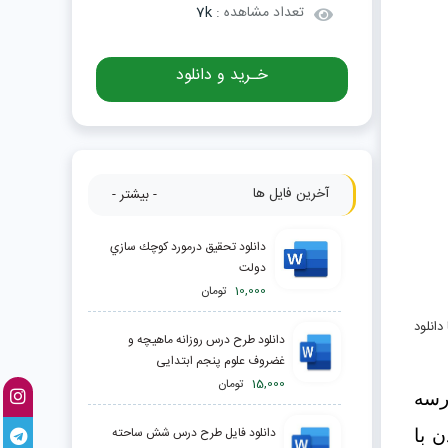
تعداد مشاهده :
7k
خـرید و دانلود
آخرین فایل ها
- بیشتر -
دانلود تحقیق درمورد كوچك سازي
دولت
10,000
تومان
دانلود
دانلود طرح درس روزانه ماهیچه و
غضروف علوم پنجم ابتدایی
15,000
تومان
اختلال لج بازی و خود نمایی "،  در کودکان و نوجوانان به صورت لج بازی مستمر با اطرافیان در مدرسه 
دانلود فایل طرح درس شش ساحته
و منزل دیده می شود، اغلب با بزرگترها یا افراد کوچکتر جر و بحث کرده و در صورت روبه رور شدن با 