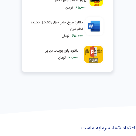
l220 l310 l360 l365
65,000
تومان
دانلود طرح جابر اجزای تشکیل دهنده
تخم مرغ
65,000
تومان
دانلود پاور پوینت دیالیز
20,000
تومان
اعتماد شما، سرمایه ماست