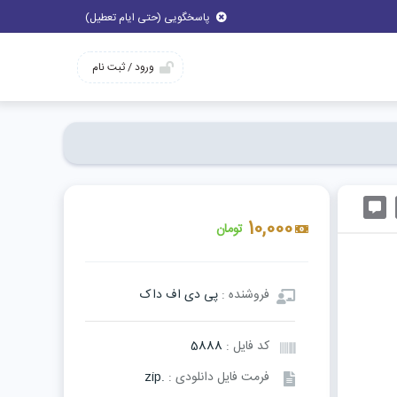
پاسخگویی (حتی ایام تعطیل)
ورود / ثبت نام
10,000
تومان
فروشنده :
پی دی اف داک
کد فایل :
5888
فرمت فایل دانلودی :
.zip