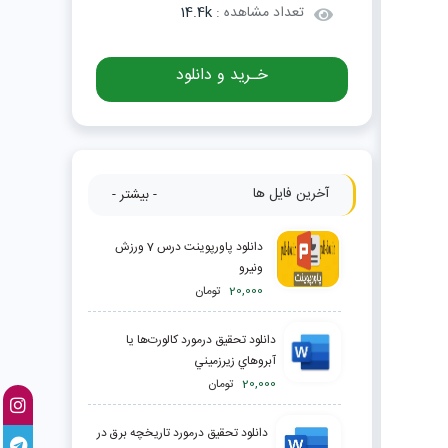
تعداد مشاهده :
14.4k
خـرید و دانلود
آخرین فایل ها
- بیشتر -
دانلود پاورپوینت درس 7 ورزش
ونیرو
20,000
تومان
دانلود تحقیق درمورد كالورت‌ها يا
آبرو‌هاي زيرزميني
20,000
تومان
دانلود تحقیق درمورد تاريخچه برق در