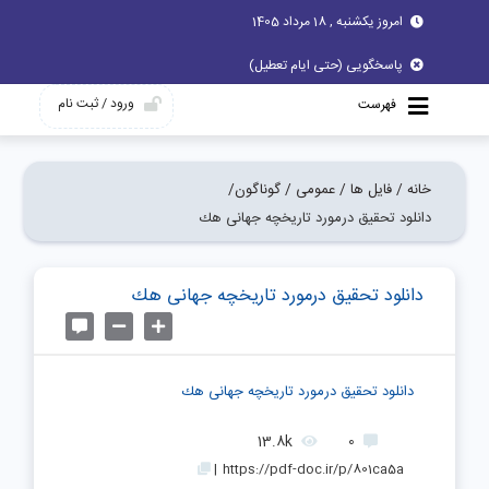
امروز یکشنبه , 18 مرداد 1405
پاسخگویی (حتی ایام تعطیل)
ورود / ثبت نام
فهرست
خانه /
فایل ها /
عمومی /
گوناگون/
دانلود تحقیق درمورد تاریخچه جهانی هك
دانلود تحقیق درمورد تاریخچه جهانی هك
دانلود تحقیق درمورد تاریخچه جهانی هك
13.8k
0
|
https://pdf-doc.ir/p/801ca5a