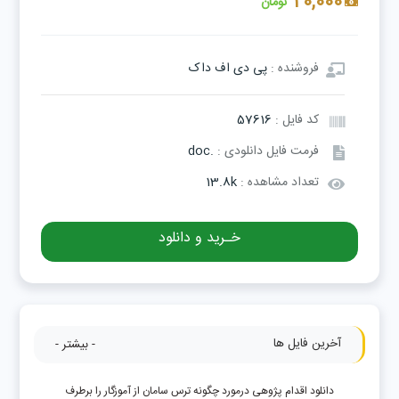
20,000
تومان
فروشنده :
پی دی اف داک
کد فایل :
57616
فرمت فایل دانلودی :
.doc
تعداد مشاهده :
13.8k
خـرید و دانلود
آخرین فایل ها
- بیشتر -
دانلود اقدام پژوهی درمورد چگونه ترس سامان از آموزگار را برطرف