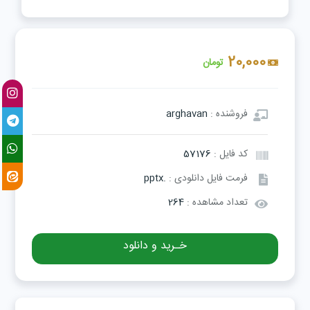
20,000
تومان
فروشنده :
arghavan
کد فایل :
57176
فرمت فایل دانلودی :
.pptx
تعداد مشاهده :
264
خـرید و دانلود