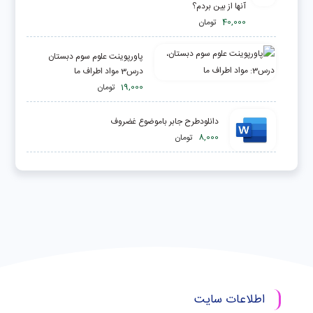
آنها از بین بردم؟
40,000
تومان
پاورپوینت علوم سوم دبستان
درس3 مواد اطراف ما
19,000
تومان
دانلودطرح جابر باموضوع غضروف
8,000
تومان
اطلاعات سایت