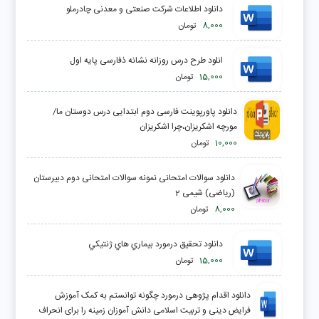
دانلود اطلاعات شرکت صنعتی و معدنی چادرملو
8,000
تومان
انلود طرح درس روزانه نشانه ذفارسی پایه اول
15,000
تومان
دانلود پاورپوینت فارسی دوم ابتدایی درس دوستان ما/
مورچه اشکریزان،چرا اشکریزان
10,000
تومان
دانلود سوالات امتحانی نمونه سوالات امتحانی دوم دبیرستان
(ریاضی) شیمی 2
8,000
تومان
دانلود تحقیق درمورد بيماري هاي ژنتيکي
15,000
تومان
دانلود اقدام پژوهی درمورد چگونه توانستم به کمک آموزش
فرایض دینی و تربیت اسلامی دانش آموزان زمینه را برای انحراف