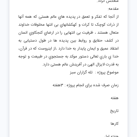
منعکس گردد.
مقدمه:
از آنجا که تفکر و تعمق در پدیده هاي عالم هستی که همه آنها
از ذرات کوچک تا کرات و کهکشانهاي بی انتها مخلوقات خداوند
متعال هستند ، ظرفیت بی انتهایی را در ارضاي کنجکاوي انسان
در کشف حقایق و روابط بین پدیده ها در طول دستیابی به
اعتقاد عمیق و ایمان پایدار به خدا دارد ،از اینروست که در قرآن،
خدا ي باري تعالی دستور موکد به جستجوي در طبیعت و توجه
به قدرت لایزال الهی در آفرینش عالم هستی دارد.
موضوع پروژه : تله گزاران سبز
زمان صرف شده برای انجام پروژه : 3هفته
هفته
تاریخ
کارها
هفته اول