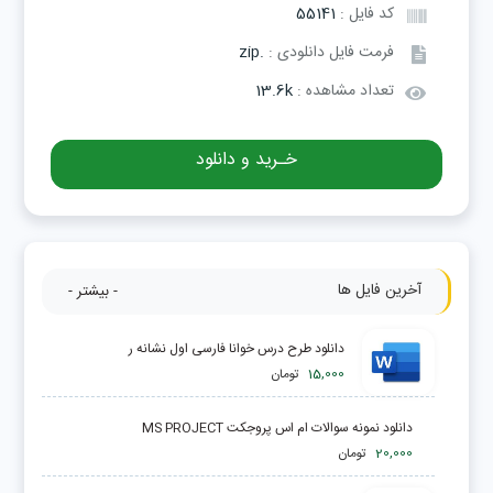
کد فایل :
55141
فرمت فایل دانلودی :
.zip
تعداد مشاهده :
13.6k
خـرید و دانلود
آخرین فایل ها
- بیشتر -
دانلود طرح درس خوانا فارسی اول نشانه ر
15,000
تومان
دانلود نمونه سوالات ام اس پروجکت MS PROJECT
20,000
تومان