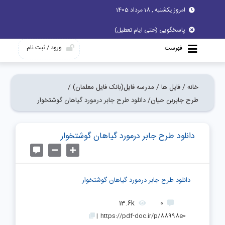
امروز یکشنبه , 18 مرداد 1405
پاسخگویی (حتی ایام تعطیل)
ورود / ثبت نام
فهرست
خانه /
فایل ها /
مدرسه فایل(بانک فایل معلمان) /
طرح جابربن حیان/
دانلود طرح جابر درمورد گیاهان گوشتخوار
دانلود طرح جابر درمورد گیاهان گوشتخوار
دانلود طرح جابر درمورد گیاهان گوشتخوار
13.6k
0
|
https://pdf-doc.ir/p/88998e0