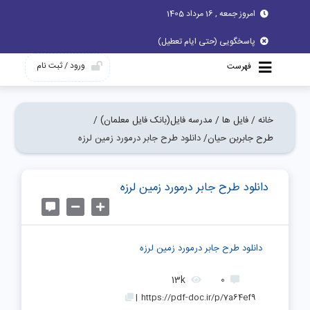
امروز جمعه , 16 مرداد 1405
پاسخگویی (حتی ایام تعطیل)
ورود / ثبت نام
فهرست
خانه /
فایل ها /
مدرسه فایل(بانک فایل معلمان) /
طرح جابربن حیان/
دانلود طرح جابر درمورد زمین لرزه
دانلود طرح جابر درمورد زمین لرزه
دانلود طرح جابر درمورد زمین لرزه
13k
0
|
https://pdf-doc.ir/p/7a64ef9