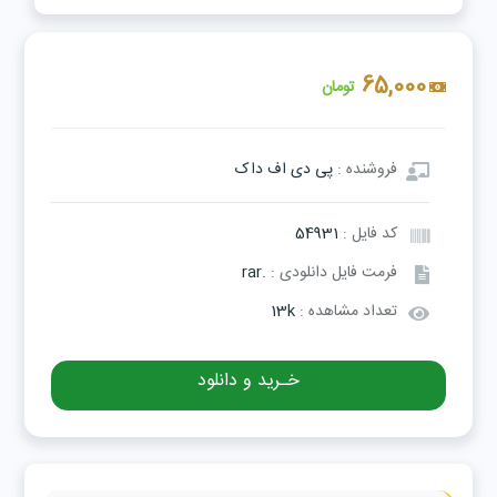
65,000
تومان
فروشنده :
پی دی اف داک
کد فایل :
54931
فرمت فایل دانلودی :
.rar
تعداد مشاهده :
13k
خـرید و دانلود