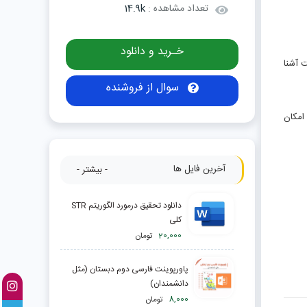
تعداد مشاهده :
14.9k
خـرید و دانلود
ت آشنا
سوال از فروشنده
ده و امکان
آخرین فایل ها
- بیشتر -
دانلود تحقیق درمورد الگوریتم STR
کلی
20,000
تومان
پاورپوینت فارسی دوم دبستان (مثل
دانشمندان)
8,000
تومان