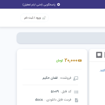
پاسخگویی (حتی ایام تعطیل)
ورود / ثبت نام
20,000
تومان
نند.
فروشنده :
لقمان حکیم
کد فایل :
51029
فرمت فایل دانلودی :
.docx