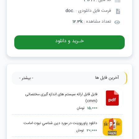
کد فایل :
49621
فرمت فایل دانلودی :
.doc
تعداد مشاهده :
12.3k
خـرید و دانلود
آخرین فایل ها
- بیشتر -
فایل قابل ارائه سیستم های اندازه گیری مختصاتی
(cmm)
15,000
تومان
دانلود پاورپوینت در مورد دين شناسي نبوت امامت
20,000
تومان