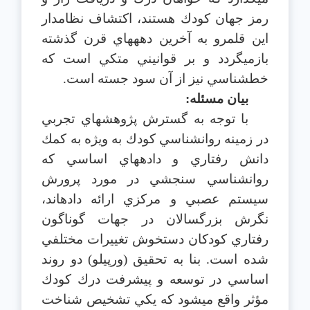
رمز جهان كودك هستند، اكتشاف نظامدار
اين قلمرو به آخرين دهه‎هاي قرن گذشته
بازمي‎گردد و بر قوانيني متكي است كه
خط‎شناسي نيز از آن سود جسته است.
بيان مسئله:
با توجه به گسترش پژوهشهاي تجربي
در زمينه روانشناسي كودك به ويژه به كمك
دانش رفتاري و داده‎هاي اساسي كه
روانشناسي سنجشي در مورد پرورش
سيستم عصبي و مركزي ارائه داده‎اند،
نگرش بزرگسالان در جهات گوناگون
رفتاري كودكان دستخوش تغييرات مختلفي
شده است. بنا به تحقيق (ورپيلو) دو روند
اساسي در توسعه و پيشرفت درك كودك
مؤثر واقع مي‎شود كه يكي تشخيص شناخت