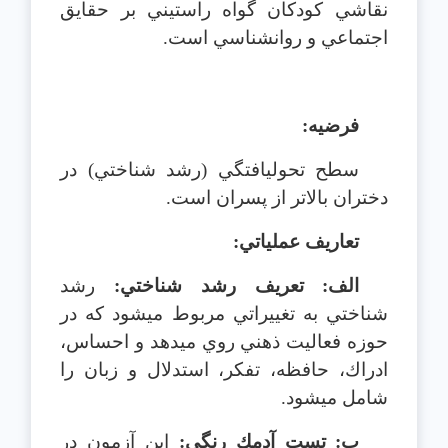
نقاشي كودكان گواه راستيني بر حقايق
اجتماعي و روانشناسي است.
فرضيه:
سطح تحول‎يافتگي (رشد شناختي) در
دختران بالاتر از پسران است.
تعاريف عملياتي:
الف: تعريف رشد شناختي:
رشد
شناختي به تغييراتي مربوط مي‎شود كه در
حوزه فعاليت ذهني روي مي‎دهد و احساس،
ادراك، حافظه، تفكر، استدلال و زبان را
شامل مي‎شود.
ب: تست آدمك رنگي:
اين آزمون در