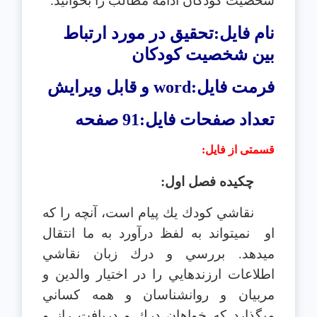
شخصيت کودکان
ادامه مطالب را بخوانید.
نام فایل:تحقیق در مورد ارتباط
بين شخصيت کودکان
فرمت فایل:
word
و قابل ویرایش
تعداد صفحات فایل:91 صفحه
قسمتی از فایل
:
چكيده فصل اول:
نقاشي كودك يك پيام است، آنچه را كه
او
نمي‎تواند به لفظ درآورد به ما انتقال
مي‎دهد. بررسي و درك زبان نقاشي
اطلاعات ارزنده‎ايي را در اختيار والدين و
مربيان و روانشناسان و همه كساني
مي‎گذارد كه خواهان درك و دريافت راز و