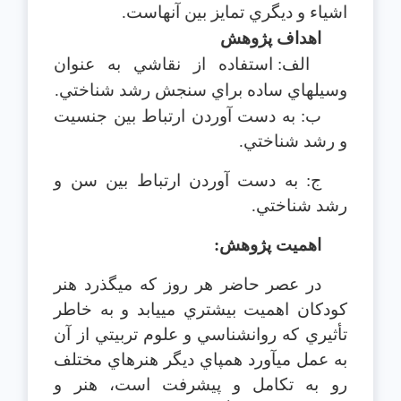
اشياء و ديگري تمايز بين آنهاست.
اهداف پژوهش
الف: استفاده از نقاشي به عنوان
وسيله‎اي ساده براي سنجش رشد شناختي.
ب: به دست آوردن ارتباط بين جنسيت
و رشد شناختي.
ج: به دست آوردن ارتباط بين سن و
رشد شناختي.
اهميت پژوهش:
در عصر حاضر هر روز كه مي‎گذرد هنر
كودكان اهميت بيشتري مي‎يابد و به خاطر
تأثيري كه روانشناسي و علوم تربيتي از آن
به عمل مي‎آورد همپاي ديگر هنرهاي مختلف
رو به تكامل و پيشرفت است، هنر و