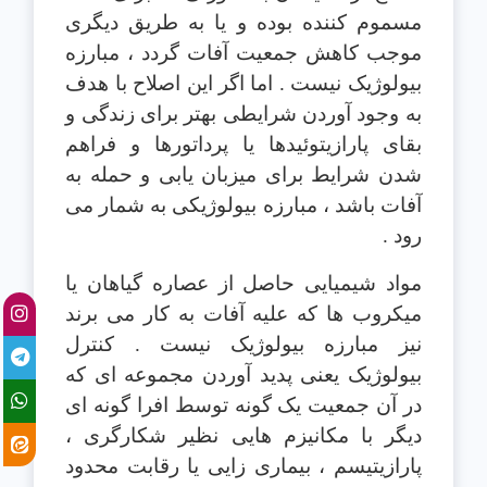
مسموم کننده بوده و يا به طريق ديگری
موجب کاهش جمعيت آفات گردد ، مبارزه
بيولوژيک نيست . اما اگر اين اصلاح با هدف
به وجود آوردن شرايطی بهتر برای زندگی و
بقای پارازيتوئيدها يا پرداتورها و فراهم
شدن شرايط برای ميزبان يابی و حمله به
آفات باشد ، مبارزه بيولوژيکی به شمار می
رود .
مواد شيميايی حاصل از عصاره گياهان يا
ميکروب ها که عليه آفات به کار می برند
نيز مبارزه بيولوژيک نيست . کنترل
بيولوژيک يعنی پديد آوردن مجموعه ای که
در آن جمعيت يک گونه توسط افرا گونه ای
ديگر با مکانيزم هايی نظير شکارگری ،
پارازيتيسم ، بيماری زايی يا رقابت محدود