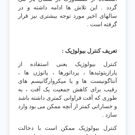
گردد . اين تلاش ها ادامه داشته و در
سالهای اخير مورد توجه بيشتری نيز قرار
گرفته است .
تعريف کنترل بيولوژيک :
کنترل بيولوژيک يعنی استفاده از
پارازيتوئيدها ، پرداتورها ، پاتوژن ها ،
آنتاگونيست ها و يا ميکروارگانيسم های
رقيب برای کاهش جمعيت يک آفت ، به
طوری که آفت فراوانی کمتری داشته باشد
و خساراتی کمتر از آنچه ممکن می بود وارد
سازد .
کنترل بيولوژيک ممکن است با دخالت