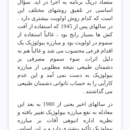
متضاد دريک برنامه به اجرا در آيد. سؤال
اساسی در تلفيق روشهای مختلف اين
است که کدام روش اولويت بيشتری دارد .
در سالهای پس از 1945 که استفاده از آفت
کش ها بسيار رايج بود ، غالباً استفاده از
سموم در اولويت بود و مبارزه بيولوژيک يک
اقدام فرعی محسوب می شد و غالباً هم به
دليل اثرات سوء سموم مصرفی بر
دشمنان طبيعی نتيجه مطلوبی از مبارزه
بيولوژيک به دست نمی آمد و اين عدم
کارآيی را به حساب ناتوانی دشمنان طبيعی
می گذاشتند .
در سالهای اخير يعنی از 1980 به بعد اين
معادله به نفع مبارزه بيولوژيک تغيير يافته و
نظريه اداره انبوهی آفات بر مبارزه
بيولوژيک تأکيد بيشتری دارد و بر اين اساس