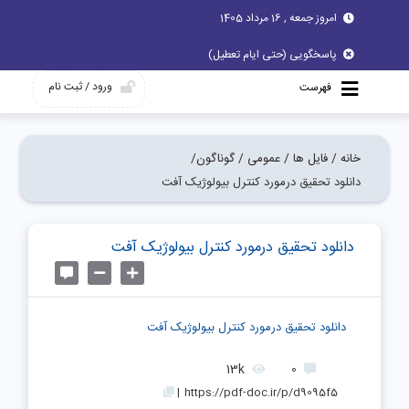
امروز جمعه , 16 مرداد 1405
پاسخگویی (حتی ایام تعطیل)
ورود / ثبت نام
فهرست
خانه /
فایل ها /
عمومی /
گوناگون/
دانلود تحقیق درمورد کنترل بيولوژيک آفت
دانلود تحقیق درمورد کنترل بيولوژيک آفت
دانلود تحقیق درمورد کنترل بيولوژيک آفت
13k
0
|
https://pdf-doc.ir/p/d9095f5