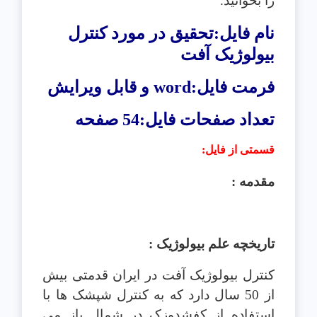
را بخوانید.
نام فایل:تحقیق در مورد کنترل
بيولوژيک آفت
فرمت فایل:
word
و قابل ویرایش
تعداد صفحات فایل:54 صفحه
قسمتی از فایل
:
مقدمه :
تاريخچه علم بيولوژيک :
کنترل بيولوژيک آفت در ايران قدمتی بيش
از 50 سال دارد که به کنترل شپشک ها با
استفاده از کفشدوزک در شمال باز می