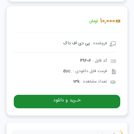
10,000
تومان
فروشنده :
پی دی اف داک
کد فایل :
49606
فرمت فایل دانلودی :
.doc
تعداد مشاهده :
13k
خـرید و دانلود