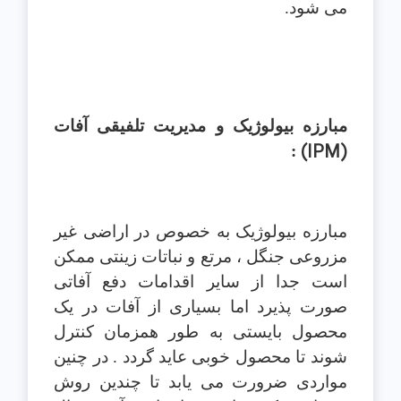
می شود.
مبارزه بيولوژيک و مديريت تلفيقی آفات
(IPM)
:
مبارزه بيولوژيک به خصوص در اراضی غير
مزروعی جنگل ، مرتع و نباتات زينتی ممکن
است جدا از ساير اقدامات دفع آفاتی
صورت پذيرد اما بسياری از آفات در يک
محصول بايستی به طور همزمان کنترل
شوند تا محصول خوبی عايد گردد . در چنين
مواردی ضرورت می يابد تا چندين روش