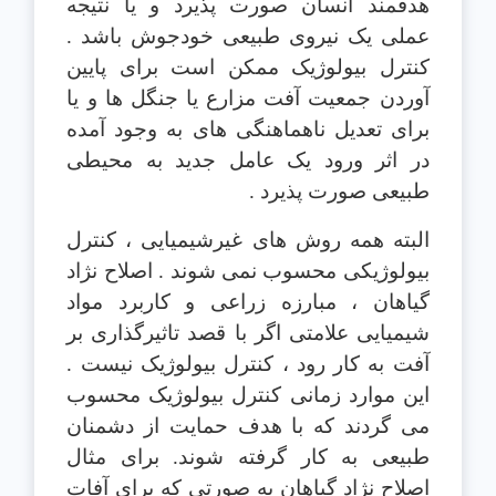
هدفمند انسان صورت پذيرد و يا نتيجه
عملی يک نيروی طبيعی خودجوش باشد .
کنترل بيولوژيک ممکن است برای پايين
آوردن جمعيت آفت مزارع يا جنگل ها و يا
برای تعديل ناهماهنگی های به وجود آمده
در اثر ورود يک عامل جديد به محيطی
طبيعی صورت پذيرد .
البته همه روش های غيرشيميايی ، کنترل
بيولوژيکی محسوب نمی شوند . اصلاح نژاد
گياهان ، مبارزه زراعی و کاربرد مواد
شيميايی علامتی اگر با قصد تاثيرگذاری بر
آفت به کار رود ، کنترل بيولوژيک نيست .
اين موارد زمانی کنترل بيولوژيک محسوب
می گردند که با هدف حمايت از دشمنان
طبيعی به کار گرفته شوند. برای مثال
اصلاح نژاد گياهان به صورتی که برای آفات