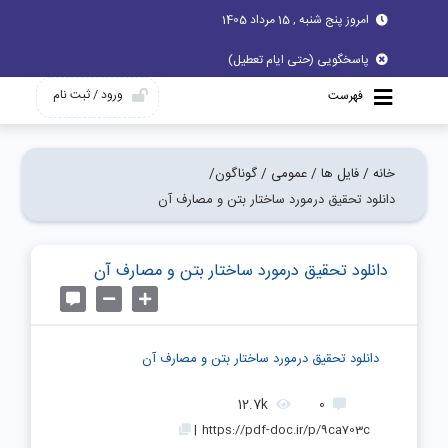
امروز پنج شنبه , 15 مرداد 1405
پاسخگویی (حتی ایام تعطیل)
ورود / ثبت نام
فهرست
خانه /
فایل ها /
عمومی /
گوناگون/
دانلود تحقیق درمورد ساختار بتن و مصارف آن
دانلود تحقیق درمورد ساختار بتن و مصارف آن
دانلود تحقیق درمورد ساختار بتن و مصارف آن
12.7k
0
|
https://pdf-doc.ir/p/9ca703c