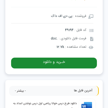
فروشنده :
پی دی اف داک
کد فایل :
49194
فرمت فایل دانلودی :
.doc
تعداد مشاهده :
12.7k
خـرید و دانلود
آخرین فایل ها
- بیشتر -
دانلود طرح درس خوانا ریاضی اول درس نوشتن اعداد به