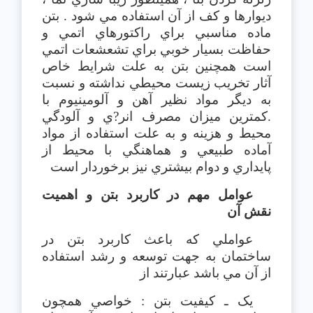
ديوارها و كف از آن استفاده مي شود . بتن
ماده مناسبي براي راكتورهاي اتمي و
حفاظت بسيار خوبي براي تشعشعات اتمي
است همچنين بتن به علت شرايط خاص
آثار تخريب زيست محيطي نداشته و نسبت
به ديگر مواد نظير آهن و آلومينيوم با
.كمترين ميزان مصرف انر?ي و آلودگي
محيط و هزينه و به علت استفاده از مواد
آماده طبيعي و هماهنگي با محيط از
پايداري و دوام بيشتري نيز برخوردار است
عوامل مهم در كاربرد بتن و اهميت
نقش آن
عواملي كه باعث كاربرد بتن در
ساختمان به جهت توسعه و رشد استفاده
از آن مي باشد عبارتند از
یک ـ كيفيت بتن : خواصي همچون