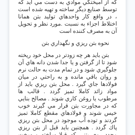
كه از آميختگي موادي به دست مي آيد كه
توسط صنايع ديگر ساخته و تهيه شده است
، در واقع كار واحدهاي توليد بتن همانا
اختلاط اجزاء به نسبت .مورد نظر و تحويل
آن به مصرف كننده است
نحوه بتن ريزي و نگهداري بتن
بتن بايد هر چه زودتر در محل خود ريخته
شود تا از گرفتن و يا جدا شدن دانه هاي آن
جلوگيري شود و در تمام مدت به حالت نرم
و روان باقي مانده و به راحتي در ميان
فولادها جاي گيرد . محل بتن ريزي بايد از
مواد زائد كاملا تميز گردد . قالب ها
مرطوب يا روغن كاري شوند . مصالح بنايي
كه در مجاورت بتن قرار مي گيرند خوب
خيس شوند و فولادهاي مقطع كاملا تميز
گردند و توده آب موجود در محل بتن ريزي
پاك گردد . همچنين بايد قبل از بتن ريزي
مجدد روي بتني كه قبلا ساخته و سخت