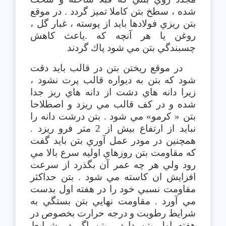
شده ، سطخ بتن كاملا تميز گردد . در موقع
بتن ريزي فولادها بايد از پوسته ، غبار گل ،
روغن يا هر آنچه كه .ياعث كاهش
چسبندگي بتن مي شود پاك گردند
در موقع ريختن بتن در قالب بايد دقت
شود كه بتن به ديواره قالب پرت نشود ،
زيرا دانه هاي دشت از دانه هاي ريز جدا
شده و در كف قالب مي ريزد و اصطلاحا
بتن « كرمو» مي شود . بتن درشت دانه را
نبايد از ارتفاع بيش از 2 متر فرو ريزد .
همچنين در مودر عمل آوري بتن بايد گفت
كه مقاومت بتن روزهاي اوليه سرع بالا مي
رود ولي هر چه عمر آن بگذرد از سرعت
افزايش ان كاسته مي شود . بتن حداكثر
مقاومت نسبي خود را در هفته اول بدست
مي آورد . مقاومت نهايي بتن بستگي به
شرايط رطوبت و درجه حرارت بخصوص در
هفته اول بتن دارد . بتن اگر در شرايط