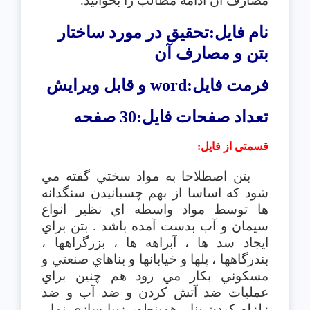
مصارف آن
ادامه مطالب را بخوانید.
نام فایل:تحقیق در مورد ساختار
بتن و مصارف آن
فرمت فایل:
word
و قابل ویرایش
تعداد صفحات فایل:30 صفحه
قسمتی از فایل
:
بتن اصطلاحا به مواد سختي گفته مي
شود كه اساسا از بهم چسبانيدن سنگدانه
ها توسط مواد واسطه اي نظير انواع
سيمان و آب بدست آمده باشد . بتن براي
ايجاد سد ها ، آبراهه ها ، بزرگراهها ،
بندرگاهها ، پلها و خيابانها و بناهاي صنعتي و
مسكوني بكار مي رود هم چنين براي
عمليات ضد آتش كردن و ضد آب و ضد
زلزله كردن بنا ، همينطور زيبا سازي نما ،