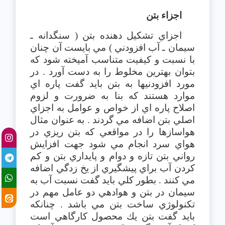
اجزاء بتن
اجزاي تشكيل دهنده بتن ( سنگدانه ـ
سيمان ـ آب افزودني ) مي بايست آن چنان
با نسبت و كيفيت متناسب آميخته شود كه
بتوان بهترين مخلوط را به دست آورد . در
مورد افزودنيها به بتن بايد گفت پاره اي
موارد هستند كه بنا به ضرورت و لزوم
اصلاح پاره اي از خواص و عوامل به اجزاي
اصلي بتن اضافه مي گردند . به عنوان مثال
هواسازها را در مواقعي كه بتن ريزي در
هواي سرد انجام مي شود جهت افزايش
رواني بتن تازه و دوام و پايداري بتن و كم
كردن آب براي پيشگيري از يخ زدگي اضافه
مي كنند . بطور كلي بايد گفت نسبت آب به
سيمان در بتن و هوادهي دو عامل مهم در
تكنولوژي ساخت بتن مي باشد . چنانكه
بايد گفت بتن يك محصول كارگاهي است