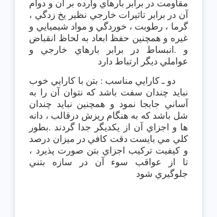
مقاومت در برابر بارهاي وارده بر آن و دوام
آن در برابر تاثيرات خارجي نظير يخ زدگي ،
گرما ، رطوبت ، خوردگي و مواد شيميايي و
غيره و همچنين حفظ ابعاد به لحاظ انقباض
و .انبساط در برابر بارهاي خارجي و
عواملي ديگر ارتباط دارد
دو ـ كارايي مناسب : بتن با كارايي خوب
نبايد چندان سفت باشد كه نتوان آن را به
آساني جابجا نمود و همچنين نبايد چندان
شل باشد كه به هنگام ريزش درقالب ، دانه
ها و اجزاي آن از يكديگر جدا گردند .بطور
كلي مي بايست دقت كافي در ميزان درصد
و كيفيت تركيب اجزاي بتن صورت پذيرد ،
تا از عواقب سوء آن در سازه بتني
جلوگيري شود