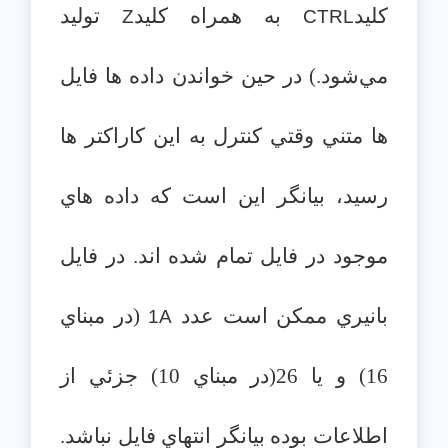
كليد
به همراه كليد
توليد
Z
CTRL
مي‌شود.) در حين خواندن داده ها فايل
ها متني وقتي كنترل به اين كاراكتر ها
رسيد، بيانگر اين است كه داده هاي
موجود در فايل تمام شده اند. در فايل
بانيري ممكن است عدد
(در مبناي
1A
16) و يا 26(در مبناي 10) جزئي از
اطلاعات بوده بيانگر انتهاي فايل نباشد.