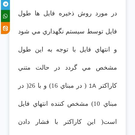
در مورد روش ذخيره فايل ها طول
فايل توسط سيستم نگهداري مي شود
و انتهاي فايل با توجه به اين طول
مشخص مي گردد در حالت متني
كاراكتر
( در مبناي 16) و با 26( در
1A
مبناي 10) مشخص كننده انتهاي فايل
است( اين كاراكتر با فشار دادن