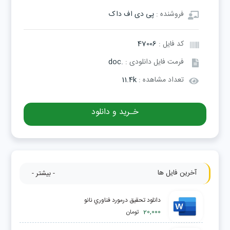
فروشنده :
پی دی اف داک
کد فایل :
47006
فرمت فایل دانلودی :
.doc
تعداد مشاهده :
11.4k
خـرید و دانلود
آخرین فایل ها
- بیشتر -
دانلود تحقیق درمورد فناوري نانو
20,000
تومان