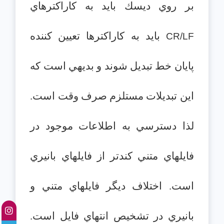
بر روي ديسك بايد به كاراكترهاي
بايد به كاراكترها تعيين كننده
CR/LF
پايان خط تبديل شوند و بديهي است كه
اين تبديلات مستلزم صرف وقت است.
لذا دسترسي به اطلاعات موجود در
فايلهاي متني كندتر از فايلهاي بانيري
است. اختلاف ديگر فايلهاي متني و
بانيري در تشخيص انتهاي فايل است.