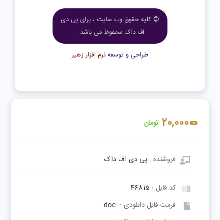
© کلیه حقوق وب سایت ، برای پی دی
اف داک محفوظ می باشد .
طراحی و توسعه
نرم افزار زهیر
20,000
تومان
فروشنده :
پی دی اف داک
کد فایل :
46815
فرمت فایل دانلودی :
.doc