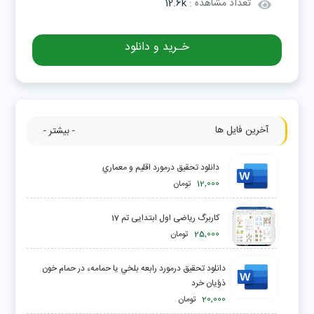
تعداد مشاهده :
12.6k
خـرید و دانلود
آخرین فایل ها
- بیشتر -
دانلود تحقیق درمورد اقليم و معماري
12,000
تومان
کاربرگ ریاضی اول ابتدایی تم 17
25,000
تومان
دانلود تحقیق درمورد رابعه بلخي یا حمامهء در حمام خون
ذؤیان خرد
20,000
تومان