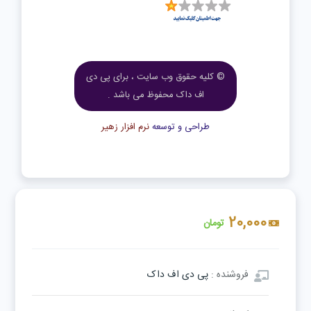
© کلیه حقوق وب سایت ، برای پی دی
اف داک محفوظ می باشد .
طراحی و توسعه
نرم افزار زهیر
20,000
تومان
فروشنده :
پی دی اف داک