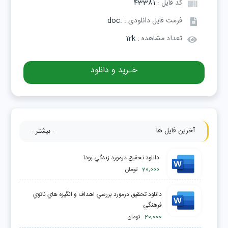
کد فایل :
43381
فرمت فایل دانلودی :
.doc
تعداد مشاهده :
12k
خـرید و دانلود
آخرین فایل ها
- بیشتر -
دانلود تحقیق درمورد زندگي بودا
20,000
تومان
دانلود تحقیق درمورد بررسي اهداف و انگيزه هاي ناتوي
فرهنگي
20,000
تومان