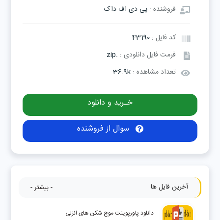
فروشنده :
پی دی اف داک
کد فایل :
43190
فرمت فایل دانلودی :
.zip
تعداد مشاهده :
36.9k
خـرید و دانلود
سوال از فروشنده
آخرین فایل ها
- بیشتر -
دانلود پاورپوینت موج شکن های انزلی