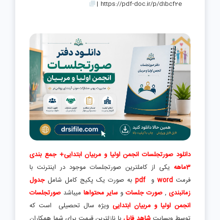
|
https://pdf-doc.ir/p/d1bcf2e
دانلود صورتجلسات انجمن اولیا و مربیان ابتدایی+ جمع بندی
3ماهه
یکی از کاملترین صورتجلسات موجود در اینترنت با
فرمت
word
و
pdf
به صورت یک پکیج کامل شامل
جدول
زمانبندی
,
صورت جلسات
و
سایر محتواها
میباشد
صورتجلسات
انجمن اولیا و مربیان ابتدایی
ویژه سال تحصیلی است که
توسط وبسایت
شاهد فایل
با نازلترین قیمت برای شما همکاران