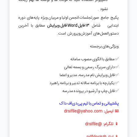
کامپیوتر استفاده کنید که فونت ها و نوشته ها بهم ریخته
نشود .
پکیج جامع صورتجلسات انجمن اولیا و مربیان ویژه پایه‌های دوره
ابتدایی شامل
۱۳ فایل Word قابل ویرایش
مطابق با آخرین
دستورالعمل‌های آموزش‌وپرورش است.
ویژگی‌های برجسته
✅ مطابق با الگوی مصوب سامانه
✅ دارای سربرگ رسمی و بسمه تعالی
✅ قابل ویرایش نام مدرسه، مدیر و اعضا
✅ یکپارچه با برنامه سالانه تدبیر و برنامه راهبرد
✅ قابل چاپ و آرشیو در پرونده مدرسه
پشتیبانی و تماس با تیم پی‌دی‌اف داک
📧 ایمیل:
drsifile@yahoo.com
📱 تلگرام:
@drsifile