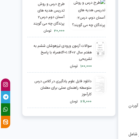
طرح درس و روش
تدریس هدیه های
آسمان دوم درس2
پرندگان چه می گویند
20,000
تومان
سوالات آزمون ورودی تیزهوشان ششم به
هفتم سال 1402 1401همراه با پاسخ
تشریحی
100,000
تومان
دانلود فایل علوم یادگیری در کلاس درس
متوسطه راهنمای عملی برای معلمان
کارآموز
28,000
تومان
آوردن
ر شامل