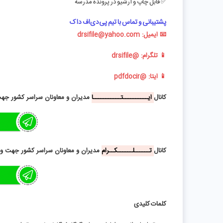
✅ قابل چاپ و آرشیو در پرونده مدرسه
پشتیبانی و تماس با تیم پی‌دی‌اف داک
📧 ایمیل:
drsifile@yahoo.com
📱 تلگرام:
@drsifile
📱 ایتا:
@pdfdocir
کانال
ایــــــــــتـــــــــــا
مدیران و معاونان سراسر کشور جهت 
کانال
تــــــلــــــکــرام
مدیران و معاونان سراسر کشور جهت ورو
کلمات کلیدی