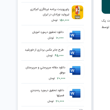
پاورپوینت برنامه غربالگری کم‌کاری
تیروئید نوزادان در ایران
150,000
تومان
ت یک
توسط
دانلود تحقیق درمورد امویان
10,000
تومان
طرح جابر عکس برداری از خورشید
65,000
تومان
دانلود مقاله سرپرستي و سرپرستان
موفق
20,000
تومان
دانلود تحقیق درمورد رده‌بندي
فسيلها
20,000
تومان