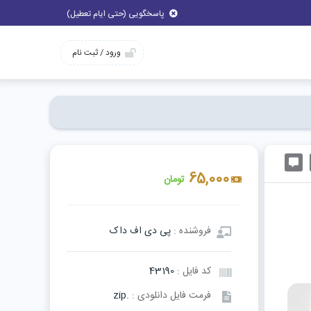
پاسخگویی (حتی ایام تعطیل)
ورود / ثبت نام
65,000
تومان
فروشنده :
پی دی اف داک
کد فایل :
43190
فرمت فایل دانلودی :
.zip