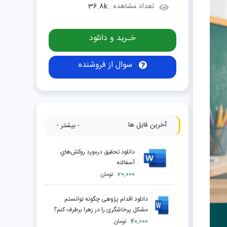
تعداد مشاهده :
36.8k
خـرید و دانلود
سوال از فروشنده
آخرین فایل ها
- بیشتر -
دانلود تحقیق درمورد روكش‌هاي
آسفالته
20,000
تومان
دانلود اقدام پژوهی چگونه توانستم
مشکل پرخاشگری را در زهرا برطرف کنم؟
40,000
تومان