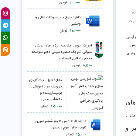
20,000
تومان
ده
دانلود طرح جابر حیوانات اهلی و
رای
وحشی
65,000
تومان
 ايمن
ويس
آموزش درس (مقایسه انرژی های یونش
متوالی اتم یک عنصر) شیمی دهم متوسطه
يوتری
به صورت فایل انیمیشن
8,500
تومان
دانلود فایل نکات کلیدی
در زمینه مواد آموزشی
بومیسازیشده و
دانشآموز محور
های
45,000
تومان
ت ،
دانلود طرح درس 11 روز ششم تمرین
ر و
تنوین قرآن سوم دبستان
15,000
تومان