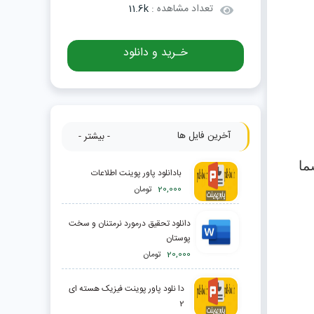
تعداد مشاهده :
11.6k
خـرید و دانلود
آخرین فایل ها
- بیشتر -
ما
بادانلود پاور پوینت اطلاعات
20,000
تومان
دانلود تحقیق درمورد نرمتنان و سخت
پوستان
20,000
تومان
دا نلود پاور پوینت فیزیک هسته ای
2