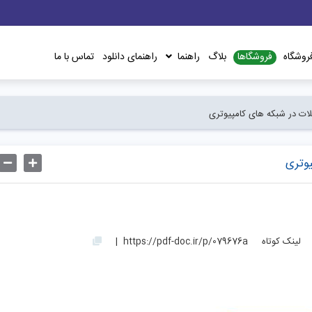
فروشگاها
روشگاه
بلاگ
راهنما
راهنمای دانلود
تماس با ما
لات در شبکه های کامپيوتری
يوتری
لینک کوتاه
https://pdf-doc.ir/p/079676a
|