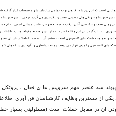
وعاتی است که اين روزها در کانون توجه تمامی سازمان ها و موسسات قرار گرفته ش
ن ، سرويس ها و پروتکل های متعددی نصب و پيکربندی می گردد. برخی از سرويس ها دا
و در زمان نصب و پيکربندی آنان ، دقت لازم در خصوص رعايت مسائل ايمنی انجام و در
ی ، اجتناب گردد . در اين مقاله قصد داريم از اين زاويه به مقوله امنيت اطلاعات و
 که امروزه متوجه شبکه های کامپيوتری است ، بيشتر آشنا شويم . قطعا" شناسائی سر
بکه های کامپيوتری را هدف قرار می دهند ، زمينه برپاسازی و نگهداری شبکه های کامپ
پيوند سه عنصر مهم سرويس ها ی فعال ، پروتکل 
يکی از مهمترين وظايف کارشناسان فن آوری اطلاعا
بودن آن در مقابل حملات است (مسئوليتی بسيار خطي