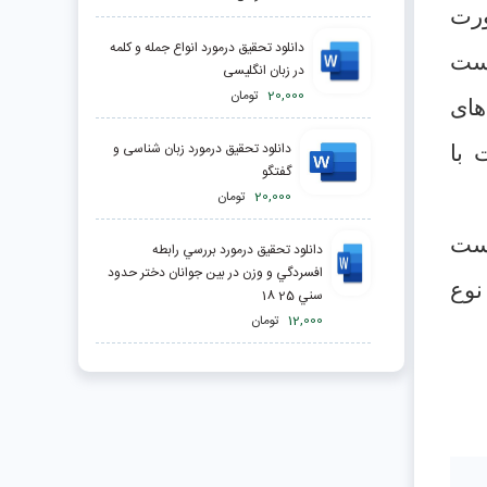
ورت
دانلود تحقیق درمورد انواع جمله و کلمه
است
در زبان انگلیسی
20,000
تومان
های
دانلود تحقیق درمورد زبان شناسی و
 با
گفتگو
20,000
تومان
است
دانلود تحقیق درمورد بررسي رابطه
افسردگي و وزن در بين جوانان دختر حدود
نوع
سني 25 18
12,000
تومان