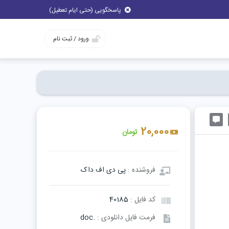
پاسخگویی (حتی ایام تعطیل)
ورود / ثبت نام
20,000
تومان
فروشنده :
پی دی اف داک
کد فایل :
40185
فرمت فایل دانلودی :
.doc