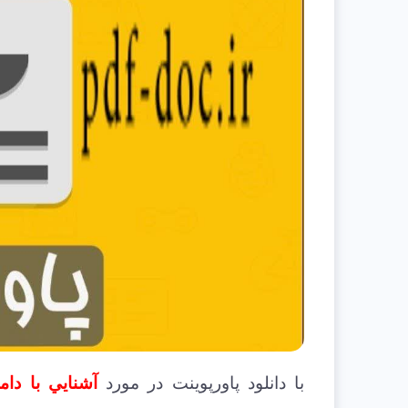
با دانلود پاورپوینت در مورد
آشنايي با دام