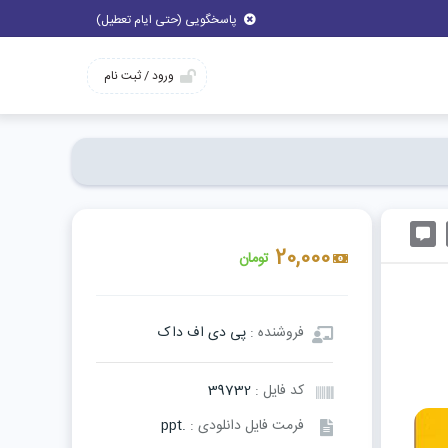
پاسخگویی (حتی ایام تعطیل)
ورود / ثبت نام
20,000
تومان
فروشنده :
پی دی اف داک
کد فایل :
39732
فرمت فایل دانلودی :
.ppt