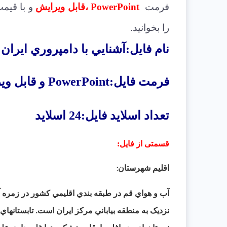
فرمت
PowerPoint ،قابل ویرایش
و با قیمت
را بخوانید.
نام فایل:آشنايي با دامپروري ايران
فرمت فایل:
PowerPoint
و قابل وی
تعداد اسلاید فایل:24 اسلاید
قسمتی از فایل
:
:
اقليم شهرستان
آب و هواي قم در طبقه بندي اقليمي کشور در زمره 
نزديک به منطقه بياباني مرکز ايران است. تابستانه