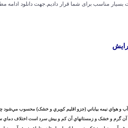
 بسیار مناسب برای شما قرار دادیم.جهت دانلود
ادامه مط
رایش
آب و هواي نيمه بياباني (جزو اقليم کويري و خشک) محسوب مي‌‌شود چ
اي آن گرم و خشک و زمستانهاي آن کم و بيش سرد است اختلاف دماي سا