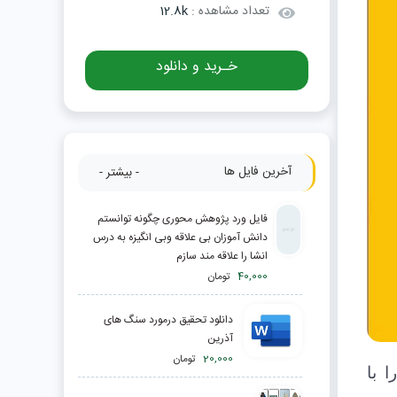
تعداد مشاهده :
12.8k
خـرید و دانلود
آخرین فایل ها
- بیشتر -
فایل ورد پژوهش محوری چگونه توانستم
دانش آموزان بی علاقه وبی انگیزه به درس
انشا را علاقه مند سازم
40,000
تومان
دانلود تحقیق درمورد سنگ های
آذرین
20,000
تومان
ا با