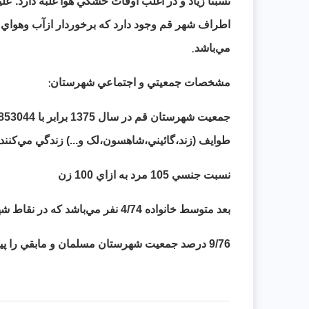
نسبتا زياد و در اغلب اوقات خشکي هوا غلبه دارد. 
اطراف شهر قم وجود دارد که برخوردار ازآب وهواي 
.
مي‌‌باشد
:
مشخصات جمعيتي و اجتماعي شهرستان
طوايف (زند،گائيني،شاهسون،لک و...) زندگي مي‌‌کنند
نسبت جنسي 105 مرد به ازاي 100 زن
بعد متوسط خانواده 4/74 نفر مي‌‌باشد که در نقاط شهري 4/79 نفر در نقاط روستائي 4/25 نفر مي‌‌باشد
9/76 درصد جمعيت شهرستان مسلمان و مابقي را پيروان ديگر اديان الهي تشکيل مي‌‌دهند