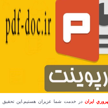
پروري ايران
در خدمت شما عزیزان هستیم.این تحقیق
ر