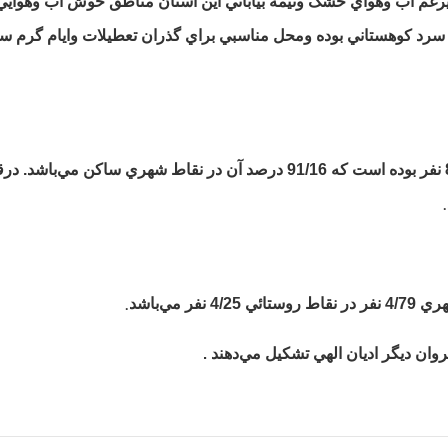
عليرغم آب وهواي خشک ونيمه بياباني اين استان مناطق خوش آب وهوايي
سرد کوهستاني بوده ومحل مناسبي براي گذران تعطيلات وايام گرم س
جمعيت شهرستان قم در سال 1375 برابر با 853044 نفر بوده است که 91/16 درصد آن در نقاط شهري ساکن مي‌‌باشد.
.
.
.