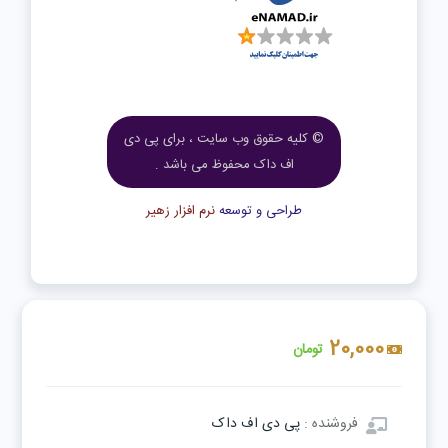
© کلیه حقوق وب سایت ، برای پی دی
اف داک محفوظ می باشد .
طراحی و توسعه
نرم افزار زهیر
20,000
تومان
فروشنده :
پی دی اف داک