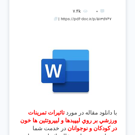
7.4k
0
|
https://pdf-doc.ir/p/513d767
با دانلود مقاله در مورد
تاثيرات تمرينات
ورزشي بر روي ليپيدها و ليپروتئين ها خون
در كودكان و نوجوانان
در خدمت شما