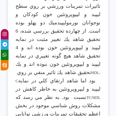
تاثيرات تمرينات ورزشي بر روي سطح
ليپيد و ليپوپروتئين خون كودكان و
نوجوانان نورموليپيدميك دو پهلو بوده
است. از چهارده تحقيق بررسي شده، 6
تحقيق شاهد يك تغيير مثبت در نمايه
ليپيد و ليپوپروتئين خون بوده اند و 4
تحقيق شاهد هيچ گونه تغييري در نمايه
ليپيد و ليپوپروتئين خون نبوده اند و يك
تحقيق شاهد يك تاثير منفي بر روي
HDL-
بود اما شاهد ارتقاي كلي در نمايه
C
ليپيد و ليپروپروتئين به خاطر كاهش در
نسبت
بود. به نظر مي رسد كه
TC/HDL
مشكلات روش شناسي موجود در بخش
اعظم تحقيقات تمرينات ورزشي توانايي