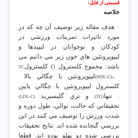
قسمتی از فایل
:
خلاصه
هدف مقاله زير توصيف آن چه كه در
مورد تاثيرات تمرينات ورزشي در
كودكان و نوجوانان در ليپيدها و
ليپوپروتئين هاي خون زير مي دانيم مي
باشد: مجموع كلسترول (
) كلسترول
TC
،
ليپوپروتئين با چگالي بالا
(HDL-C)
كلسترول ليپوپروتئين با چگالي پايين
. تنها
و تري گليسيريد
(LDL-C)
(TG)
تحقيقاتي كه حالت، توالي، طول دوره و
شدت ورزش را توصيف مي كنند در اين
بررسي گنجانده شده اند. نتايج تحقيقات
بررسي شده دو پهلو بوده اند. قطعا