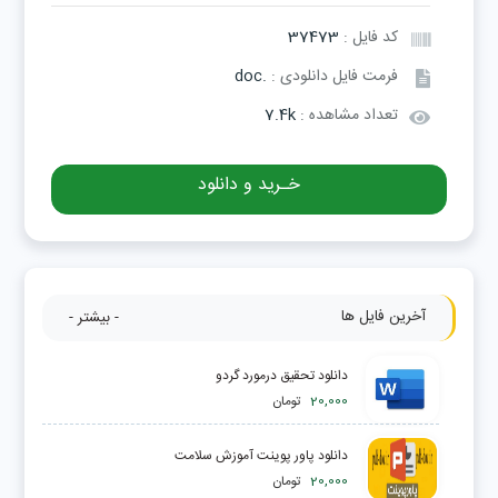
کد فایل :
37473
فرمت فایل دانلودی :
.doc
تعداد مشاهده :
7.4k
خـرید و دانلود
آخرین فایل ها
- بیشتر -
دانلود تحقیق درمورد گردو
20,000
تومان
دانلود پاور پوینت آموزش سلامت
20,000
تومان