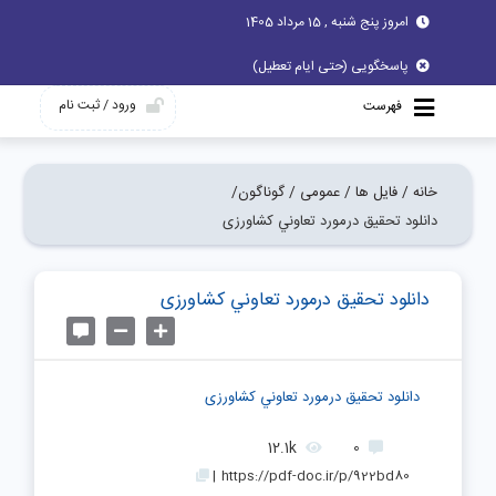
امروز پنج شنبه , 15 مرداد 1405
پاسخگویی (حتی ایام تعطیل)
ورود / ثبت نام
فهرست
خانه /
فایل ها /
عمومی /
گوناگون/
دانلود تحقیق درمورد تعاوني کشاورزی
دانلود تحقیق درمورد تعاوني کشاورزی
دانلود تحقیق درمورد تعاوني کشاورزی
12.1k
0
|
https://pdf-doc.ir/p/922bd80