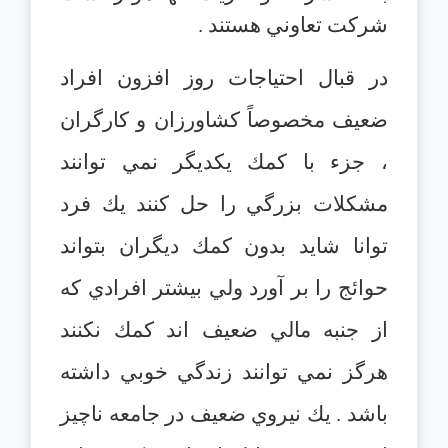
شركت تعاوني هستند .
در قبال احتياجات روز افزون افراد
ضعيف مخصوصاً كشاورزان و كارگران
، جزء با كمك يكديگر نمي توانند
مشكلات بزرگي را حل كنند يك فرد
توانا شايد بدون كمك ديگران بتواند
حوائج را بر آورد ولي بيشتر افرادي كه
از جنبه مالي ضعيف اند كمك نكنند
هرگز نمي توانند زندگي خوبي داشته
باشد . يك نيروي ضعيف در جامعه ناچيز