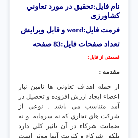
نام فایل:تحقیق در مورد تعاوني
کشاورزی
فرمت فایل:
word
و قابل ویرایش
تعداد صفحات فایل:83 صفحه
قسمتی از فایل
:
مقدمه :
از جمله اهداف تعاوني ها تامين نياز
اعضاء ايجاد ارزش افزوده و تحصيل در
آمد متناسب مي باشد . نوعي از
شركت هاي تجاري كه نه سرمايه
و نه
ضمانت شركاء در آن تاثير كلي دارد
بلكه
شركاء و كثريت آنها موثر است