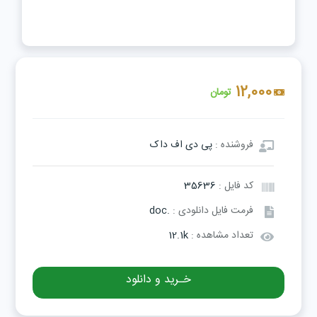
12,000
تومان
فروشنده :
پی دی اف داک
کد فایل :
35636
فرمت فایل دانلودی :
.doc
تعداد مشاهده :
12.1k
خـرید و دانلود