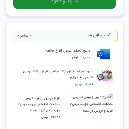
خـرید و دانلود
آخرین فایل ها
- بیشتر -
دانلود تحقیق درمورد انواع حافظه
20,000
تومان
دانلود سوالات کنکور ارشد فراگیر پیام نور رشته : زمین
شناسی پترولوژی
8,000
تومان
طرح درس و روش تدریس
مطالعات اجتماعی چهارم درس3
خرید و فروش در محله
19,000
تومان