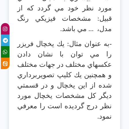
مورد نظر خود مي گردد كه از
قبيل: مشخصات فيزيكي‏ رنگ‏
مدل،
... مي باشد.
-به عنوان مثال: يك يخچال فريزر
را مي توان با نشان دادن
عكسهاي مختلف در جهات مختلف
و همچنين يك كليپ تصويربرداري
شده از اين يخچال و در قسمتي
ديگر كل مشخصات يخچال مورد
نظر درج گرديده است را معرفي
نمود.