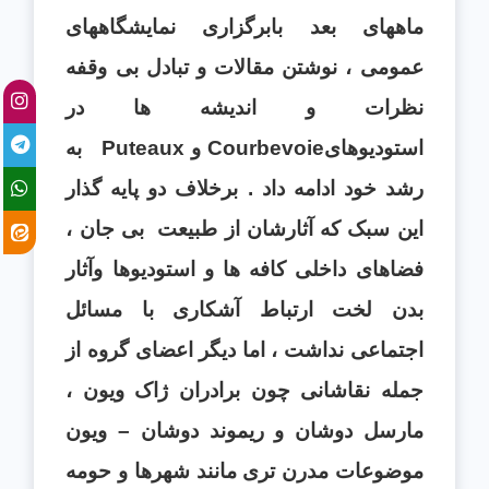
ماههای بعد بابرگزاری نمايشگاههای
عمومی ، نوشتن مقالات و تبادل بی وقفه
نظرات و انديشه ها در
استوديوهای
Courbevoie
و
Puteaux
به
رشد خود ادامه داد . برخلاف دو پايه گذار
اين سبک که آثارشان از طبيعت بی جان ،
فضاهای داخلی کافه ها و استوديوها وآثار
بدن لخت ارتباط آشکاری با مسائل
اجتماعی نداشت ، اما ديگر اعضای گروه از
جمله نقاشانی چون برادران ژاک ويون ،
مارسل دوشان و ريموند دوشان – ويون
موضوعات مدرن تری مانند شهرها و حومه