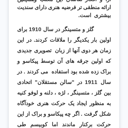
ارائه منطقی تر فرضيه هنری دارای سنديت
بيشتری
است.
گلز و متسينگر در سال 1910 برای
اولين بار يکديگر را ملاقات
كردند
. در اين
زمان هر دوی آنها از زبان تصويری جديدی
که اولين جرقه های آن توسط پيکاسو و
براک زده شده بود استفاده می
كردند
. در
سال 1911 در "سالن مستقلان" اتحادی
بين گلز ، متسينگر ، لژه ، دلنه و لوفو کنيه
به منظور ايجاد يک حرکت هنری خودآگاه
شکل گرفت . اگر چه پيکاسو و براک از اين
حرکت برکنار ماندند اما کوبيسم طی