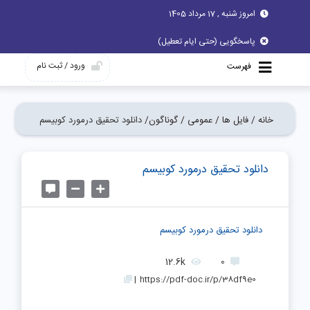
امروز شنبه , 17 مرداد 1405
پاسخگویی (حتی ایام تعطیل)
ورود / ثبت نام
فهرست
خانه /
فایل ها /
عمومی /
گوناگون/
دانلود تحقیق درمورد کوبیسم
دانلود تحقیق درمورد کوبیسم
دانلود تحقیق درمورد کوبیسم
12.6k
0
|
https://pdf-doc.ir/p/38df9e0