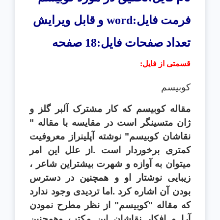
فرمت فایل:
word
و قابل ویرایش
تعداد صفحات فایل:18 صفحه
قسمتی از فایل
:
کوبیسم
مقاله کوبيسم که کار مشترک آلبر گلز و
ژان متسينگر است در مقايسه با مقاله "
نقاشان کوبيسم" نوشته آپلينراز معروفيت
کمتری برخوردار است .از علل اين امر
ميتوان به آوازه و شهرت بيشتراين شاعر ،
زيبايی نوشتار او و همچنين در دسترس
بودن آن اشاره کرد .اما ترديدی وجود ندارد
که مقاله "کوبيسم" از نظر مطرح نمودن
آرا و افکار نقاشان اين مکتب وهمچنين