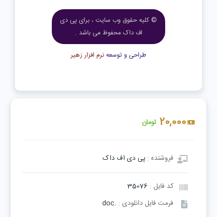
© کلیه حقوق وب سایت ، برای پی دی
اف داک محفوظ می باشد .
طراحی و توسعه
نرم افزار زهیر
20,000
تومان
فروشنده :
پی دی اف داک
کد فایل :
35076
فرمت فایل دانلودی :
.doc