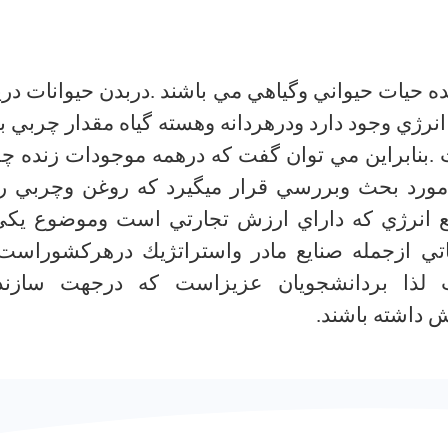
ه حيات حيواني وگياهي مي باشند .دربدن حيوانات دري
رژي وجود دارد ودرهردانه وهسته گياه مقدار چربي ب
.بنابراين مي توان گفت كه درهمه موجودات زنده چ
مورد بحث وبررسي قرار ميگيرد كه روغن وچربي را
بع انرژي كه داراي ارزش تجارتي است وموضوع يكي
تي ازجمله صنايع مادر واستراتژيك درهركشوراست
لذا بردانشجويان عزيزاست كه درجهت سازند
 داشته باشند.