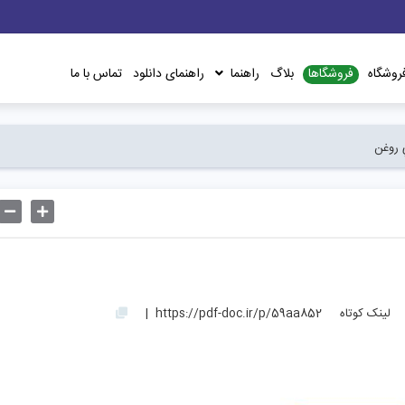
فروشگاها
روشگاه
بلاگ
راهنما
راهنمای دانلود
تماس با ما
 روغن
لینک کوتاه
https://pdf-doc.ir/p/59aa852
|