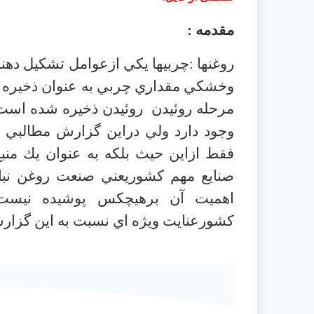
مقدمه :
روغنها :چربيها يكي ازعوامل تشكيل دهند
وخشكي مقداري چربي به عنوان ذخيره ان
مرحله روئيدن
روئيدن ذخيره شده است 
وجود دارد ولي دراين گزارش مطالبي 
فقط ازاين حيث بلكه به عنوان يك من
صنايع مهم كشوريعني صنعت روغن نبا
اهميت آن برهيچكس پوشيده نيست 
كشورعنايت ويژه اي نسبت به اين گزارش