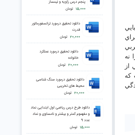
پنجم درس زاویه و نیمساز
15,000
تومان
دانلود تحقیق درمورد ترانسفورماتور
ايي
قدرت
راي
20,000
تومان
ربي
دانلود تحقیق درمورد عملكرد
 نه
خانواده
20,000
تومان
 از
 كه
دانلود تحقیق درمورد سنگ شناسی
گي
محیط های تخریبی
20,000
تومان
دانلود طرح درس ریاضی اول ابتدایی نماد
و مفهموم کمتر و بیشتر و نامساوی و نماد
عدد 9
15,000
تومان