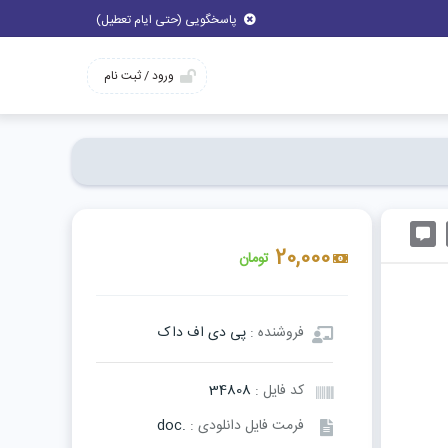
پاسخگویی (حتی ایام تعطیل)
ورود / ثبت نام
20,000
تومان
فروشنده :
پی دی اف داک
کد فایل :
34808
فرمت فایل دانلودی :
.doc