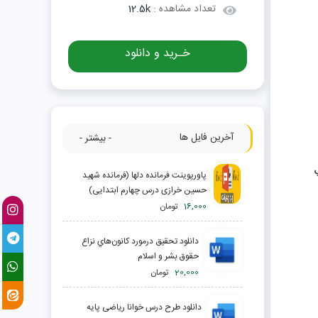
تعداد مشاهده :
12.5k
خـرید و دانلود
آخرین فایل ها
- بیشتر -
پاورپوینت فرمانده دلها (فرمانده شهید
حسین خرازی درس چهارم ابتدایی)
16,000
تومان
دانلود تحقیق درمورد كانون‌هاي نزاع
حقوق بشر و اسلام
20,000
تومان
دانلود طرح درس خوانا ریاضی پایه