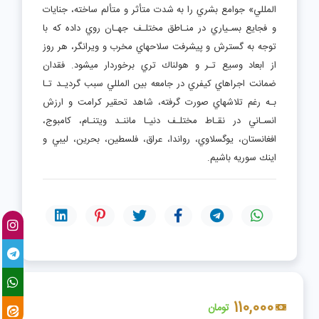
المللي» جوامع بشري را به شدت متأثر و متألم ساخته، جنايات
و فجايع بسـياري در منـاطق مختلـف جهـان روي داده كه با
توجه به گسترش و پيشرفت سلاحهاي مخرب و ويرانگر، هر روز
از ابعاد وسيع تـر و هولناك تري برخوردار ميشود. فقدان
ضمانت اجراهاي كيفري در جامعه بين المللي سبب گرديـد تـا
بـه رغم تلاشهاي صورت گرفته، شاهد تحقير كرامت و ارزش
انسـاني در نقـاط مختلـف دنيـا ماننـد ويتنـام، كامبوج،
افغانستان، يوگسلاوي، رواندا، عراق، فلسطين، بحرين، ليبي و
اينك سوريه باشيم.
110,000
تومان