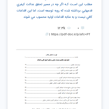
مطلب اين اسـت كـه اگر چه در مسير تحقق عدالت كيفري
قدمهايي برداشته شده كه روبه توسعه است، اما اين اقدامات
كافي نيست و به مثابه اقدامات اوليه محسوب مي شوند
12.3k
0
|
https://pdf-doc.ir/p/afc016f