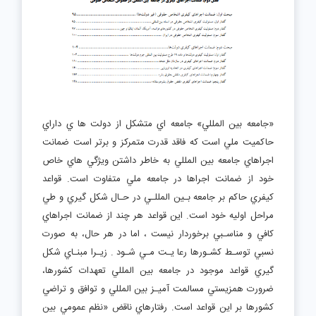
«جامعه بين المللي» جامعه اي متشكل از دولت ها ي داراي
حاكميت ملي است كه فاقد قدرت متمركز و برتر است ضمانت
اجراهاي جامعه بين المللي به خاطر داشتن ويژگي هاي خاص
خود از ضمانت اجراها در جامعه ملي متفاوت است. قواعد
كيفري حاكم بر جامعه بـين المللـي در حـال شكل گيري و طي
مراحل اوليه خود است. اين قواعد هر چند از ضمانت اجراهاي
كافي و مناسـبي برخوردار نيست ، اما در هر حال، به صورت
نسبي توسـط كشـورها رعا يـت مـي شـود . زيـرا مبنـاي شكل
گيري قواعد موجود در جامعه بين المللي تعهدات كشورها،
ضرورت همزيستي مسالمت آميـز بين المللي و توافق و تراضي
كشورها بر اين قواعد است. رفتارهاي ناقض «نظم عمومي بين