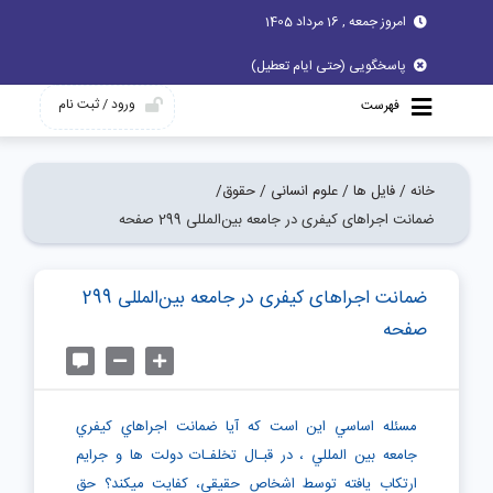
امروز جمعه , 16 مرداد 1405
پاسخگویی (حتی ایام تعطیل)
ورود / ثبت نام
فهرست
خانه /
فایل ها /
علوم انسانی /
حقوق/
ضمانت اجراهای کیفری در جامعه بین‌المللی 299 صفحه
ضمانت اجراهای کیفری در جامعه بین‌المللی 299
صفحه
مسئله اساسي اين است كه آيا ضمانت اجراهاي كيفري
جامعه بين المللي ، در قبـال تخلفـات دولت ها و جرايم
ارتكاب يافته توسط اشخاص حقيقي، كفايت ميكند؟ حق