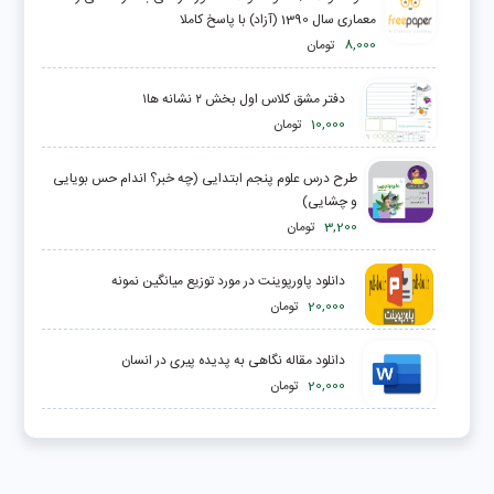
معماری سال 1390 (آزاد) با پاسخ کاملا
8,000
تومان
دفتر مشق کلاس اول بخش ۲ نشانه ها۱
10,000
تومان
طرح درس علوم پنجم ابتدایی (چه خبر؟ اندام حس بویایی
و چشایی)
3,200
تومان
دانلود پاورپوینت در مورد توزیع میانگین نمونه
20,000
تومان
دانلود مقاله نگاهى به پديده پيرى در انسان
20,000
تومان