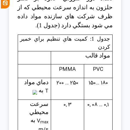
حلزون به اندازه سرعت محيطي كه از
ظرف شركت هاي سازنده مواد داده
مي شود بستگي دارد (جدول 1).
جدول 1: كميت هاي تنظيم براي خمير
كردن
مواد قالب
PMMA
PVC
150… 180
200 … 250
دماي مواد
T
به
0, 08 … 0,1
0, 3
سرعت
محيطي
V
به
max
m/s