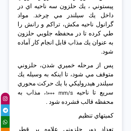
پيستوني ، يك حلزون سه ناحيه اي در
داخل يك سيلندر مي چرخد. مواد
گرانول ناحيه مكش، تراكم و رانش را
طي كرده تا در محفظه جلويي حلزون
به عنوان يك مذاب قابل انجام كار آماده
شود.
پس از مرحله خميري شدن، حلزوني
متوقف مي شود، تا اينكه به وسيله يك
سيلندر هيدروليكي با يك حركت محوري
سريع تا ناحيه
1000 mm/s
، مذاب به
محفظه قالب فشرده شود .
كميتهاي تنظيم
تعداد دور حلزوني علاوه بر قطر