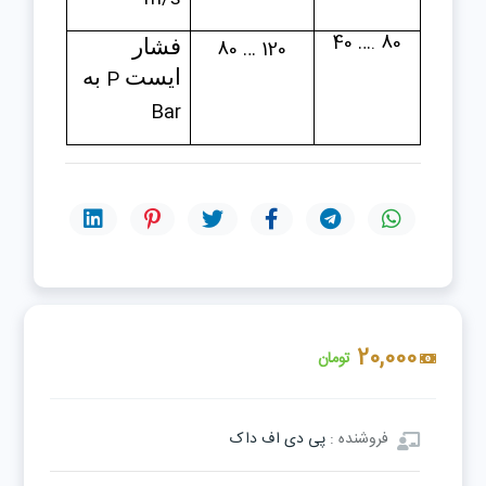
40 …. 80
80 … 120
فشار
ايست
P
به
Bar
20,000
تومان
فروشنده :
پی دی اف داک