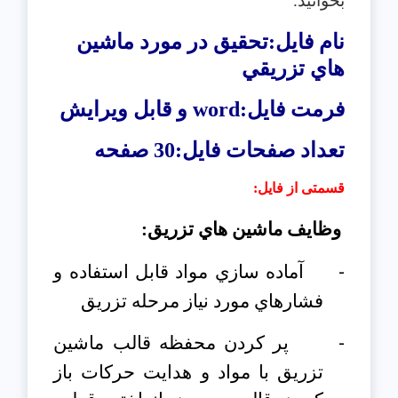
بخوانید.
نام فایل:تحقیق در مورد
ماشين
هاي تزريقي
فرمت فایل:
word
و قابل ویرایش
تعداد صفحات فایل:30 صفحه
قسمتی از فایل
:
وظايف ماشين هاي تزريق:
-
آماده سازي مواد قابل استفاده و
فشارهاي مورد نياز مرحله تزريق
-
پر كردن محفظه قالب ماشين
تزريق با مواد و هدايت حركات باز