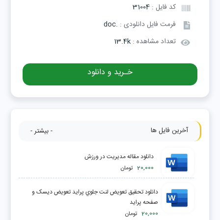
کد فایل :
31004
فرمت فایل دانلودی :
.doc
تعداد مشاهده :
13.4k
خـرید و دانلود
آخرین فایل ها
- بیشتر -
دانلود مقاله مديريت در ورزش
20,000
تومان
دانلود تحقیق تعويض لنت جلوي پرايد تعويض ديسک و
صفحه پرايد
20,000
تومان