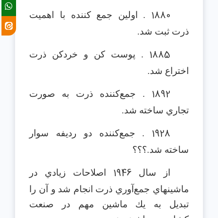
1880
. اولين جمع كننده با اهميت
ذرت ثبت شد.
1885
. پوست كن و خردكن ذرت
اختراع شد.
1892
. جمع‌كننده ذرت به صورت
تجاري ساخته شد.
1928
. جمع‌كننده دو رديفه سوار
ساخته شد.؟؟؟
1946
از سال
اصلاحات زيادي در
ماشينهاي جمع‌آوري ذرت انجام شد و آن را
تبديل به يك ماشين مهم در صنعت