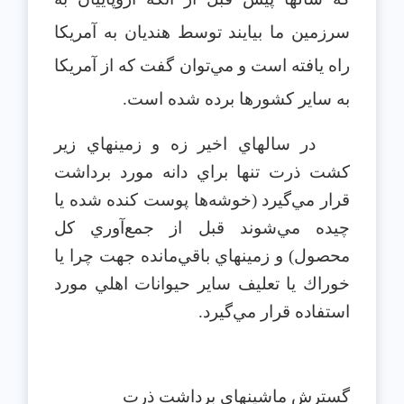
سرزمين ما بيايند توسط هنديان به آمريكا
راه يافته است و مي‌توان گفت كه از آمريكا
به ساير كشورها برده شده است.
در سالهاي اخير زه و زمينهاي زير
كشت ذرت تنها براي دانه مورد برداشت
قرار مي‌گيرد (خوشه‌ها پوست كنده شده يا
چيده مي‌شوند قبل از جمع‌آوري كل
محصول) و زمينهاي باقي‌مانده جهت چرا يا
خوراك يا تعليف ساير حيوانات اهلي مورد
استفاده قرار مي‌گيرد.
گسترش ماشينهاي برداشت ذرت