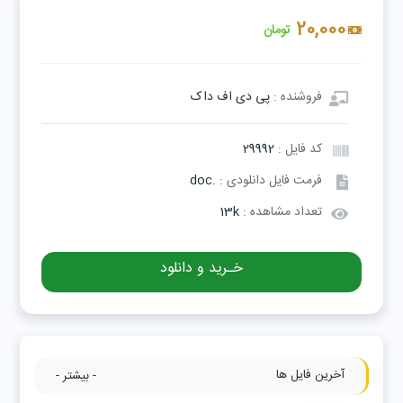
20,000
تومان
فروشنده :
پی دی اف داک
کد فایل :
29992
فرمت فایل دانلودی :
.doc
تعداد مشاهده :
13k
خـرید و دانلود
آخرین فایل ها
- بیشتر -