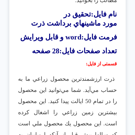
مطالب را بخوانید.
نام فایل:تحقیق در
مورد
ماشينهاي برداشت ذرت
فرمت فایل:
word
و قابل ویرایش
تعداد صفحات فایل:28 صفحه
قسمتی از فایل
:
ذرت ارزشمندترين محصول زراعي ما به
حساب مي‌آيد. شما مي‌توانيد اين محصول
را در تمام 50 ايالت پيدا كنيد. اين محصول
بيشترين زمين زراعي را اشغال كرده
است. اين محصول يك محصول ملي است
كه سالها پيش قبل از آنكه اروپاييان به