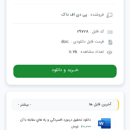
فروشنده :
پی دی اف داک
کد فایل :
29728
فرمت فایل دانلودی :
.doc
تعداد مشاهده :
11.7k
خـرید و دانلود
آخرین فایل ها
- بیشتر -
دانلود تحقیق درمورد افسردگي و راه هاي مقابله با آن
20,000
تومان