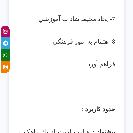
7-ايجاد محيط شاداب آموزشي
8-اهتمام به امور فرهنگي
فراهم آورد .
حدود كاربرد :
پيشنهاد :
عبارت است از يك راهكار ،