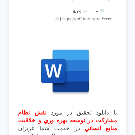
11.7k
0
|
https://pdf-doc.ir/p/c14c72f
با دانلود تحقیق در مورد
نقش نظام
مشاركت در توسعه بهره وري و خلاقيت
منابع انساني
در خدمت شما عزیزان